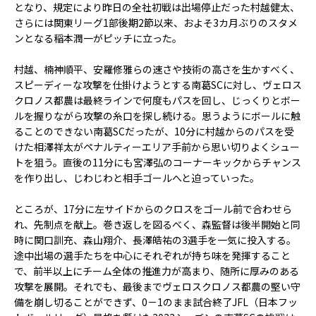
となり、規定により昨日の全社初戦は出場停止だった村越健太、
さらには関東リーグ1部後期2節以来、およそ3カ月ぶりのスタメ
ンとなる稲本潤一がピッチに立った。
村越、楠神順平、安羅修雅らの速さや技術の高さを生かすべく、
スピーディーな攻撃を仕掛けようとする南葛SCに対し、ヴェロス
クロノス都農は最終ラインで何度もパスを回し、じっくりとボー
ルを握りながら攻撃の糸口を探し続ける。思うようにボールに触
ることのできない南葛SCだったが、10分に村越からのパスを受
けた相澤祥太がペナルティーエリア手前から思い切りよくシュー
トを狙う。直後の11分にも宮澤弘のコーナーキックからチャンス
を作り出し、じわじわと相手ゴールへと迫っていった。
ところが、17分に左サイドからのクロスをゴール前で合わせら
れ、先制点を献上。巻き返しを図るべく、森監督は後半開始と同
時に関口訓充、森山翔介、長澤皓祐の3選手を一気に投入する。
途中出場の選手たちを中心にそれぞれが持ち味を発揮すること
で、前半以上にチーム全体の推進力が高まり、随所に厚みのある
攻撃を展開。それでも、最後までヴェロスクロノス都農の堅い守
備を崩し切ることができず、0－1のまま試合終了――JFL（日本フッ