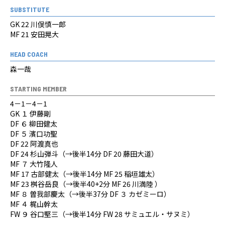
SUBSTITUTE
GK 22 川俣慎一郎
MF 21 安田晃大
HEAD COACH
森一哉
STARTING MEMBER
4－1－4－1
GK １ 伊藤剛
DF ６ 柳田健太
DF ５ 濱口功聖
DF 22 阿渡真也
DF 24 杉山弾斗（→後半14分 DF 20 藤田大道）
MF ７ 大竹隆人
MF 17 古部健太（→後半14分 MF 25 稲垣雄太）
MF 23 桝谷岳良（→後半40+2分 MF 26 川満陸 ）
MF ８ 曽我部慶太（→後半37分 DF ３ カゼミーロ）
MF ４ 梶山幹太
FW ９ 谷口堅三（→後半14分 FW 28 サミュエル・サヌミ）