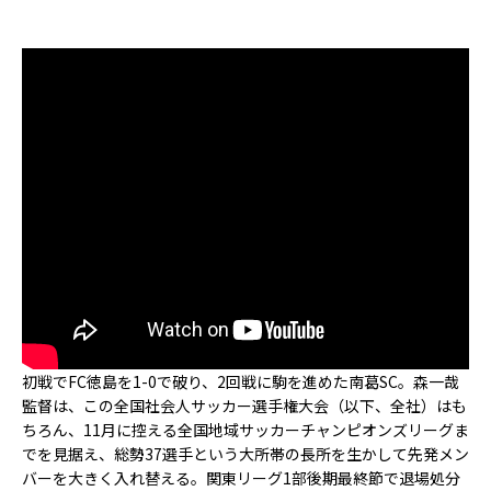
初戦でFC徳島を1-0で破り、2回戦に駒を進めた南葛SC。森一哉
監督は、この全国社会人サッカー選手権大会（以下、全社）はも
ちろん、11月に控える全国地域サッカーチャンピオンズリーグま
でを見据え、総勢37選手という大所帯の長所を生かして先発メン
バーを大きく入れ替える。関東リーグ1部後期最終節で退場処分