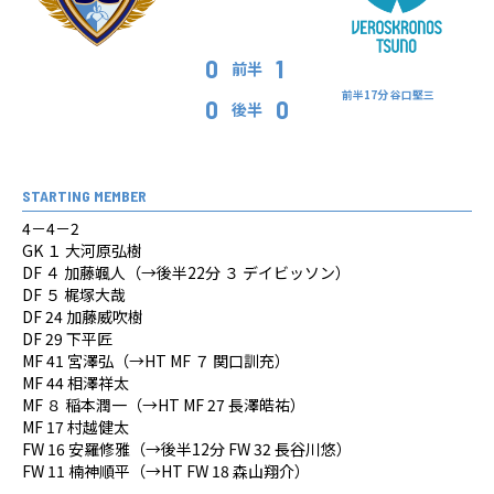
0
1
前半
前半17分 谷口堅三
0
0
後半
STARTING MEMBER
4－4－2
GK １ 大河原弘樹
DF ４ 加藤颯人（→後半22分 ３ デイビッソン）
DF ５ 梶塚大哉
DF 24 加藤威吹樹
DF 29 下平匠
MF 41 宮澤弘（→HT MF ７ 関口訓充）
MF 44 相澤祥太
MF ８ 稲本潤一（→HT MF 27 長澤皓祐）
MF 17 村越健太
FW 16 安羅修雅（→後半12分 FW 32 長谷川悠）
FW 11 楠神順平（→HT FW 18 森山翔介）