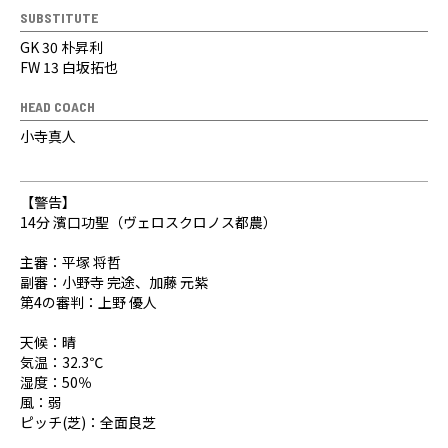
SUBSTITUTE
GK 30 朴昇利
FW 13 白坂拓也
HEAD COACH
小寺真人
【警告】
14分 濱口功聖（ヴェロスクロノス都農）
主審：平塚 将哲
副審：小野寺 完途、加藤 元紫
第4の審判：上野 優人
天候：晴
気温：32.3℃
湿度：50％
風：弱
ピッチ(芝)：全面良芝