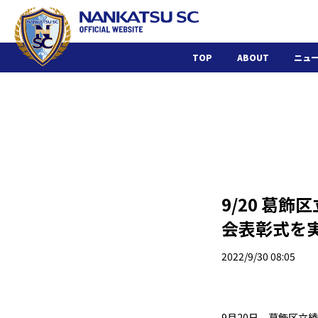
TOP
ABOUT
ニュ
9/20 葛
会表彰式を
2022/9/30 08:05
9月20日、葛飾区立
綾