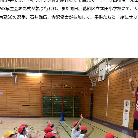
署の写生会表彰式が執り行われ、また同日、
葛飾区立本田小学校にて、
、南葛SCの選手、石井謙伍、寺沢優太が参加して、子供たちと一緒にサ