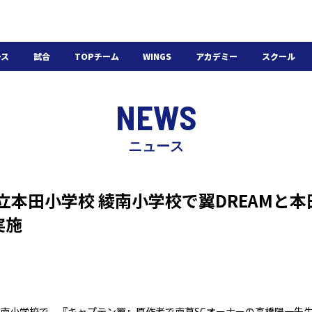
ース
試合
TOPチーム
WINGS
アカデミー
スクール
日程・結果
選手・スタッフ
選手・スタッフ
U-18
スクール概要
NEWS
チケット
U-15
スケジュール
施設紹介
よくある質問
ニュース
WINGSアカデミー
入会の流れ
飾区立本田小学校 綾南小学校で翼DREAMと
実施
南小学校
で、『キャプテン翼』原作者で南葛SCオーナーの高橋陽一先