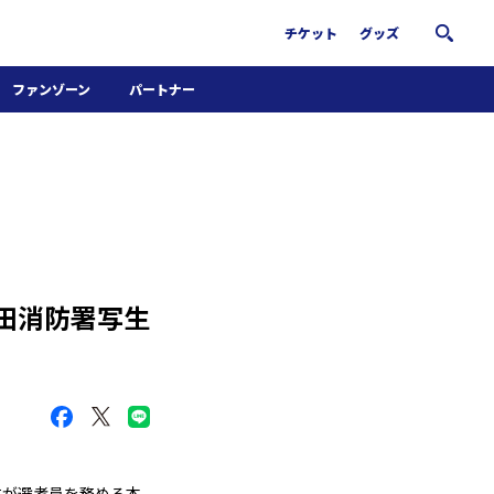
チケット
グッズ
ファンゾーン
パートナー
ホームタウン活動
パートナー募集
南葛サウナクラブ
グッズ
FiNANCiE
本田消防署写生
生が選考員を務める本