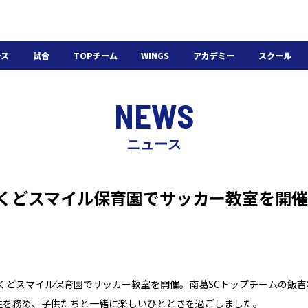
ース
試合
TOPチーム
WINGS
アカデミー
スクール
日程・結果
選手・スタッフ
選手・スタッフ
U-18
スクール概要
NEWS
チケット
U-15
スケジュール
施設紹介
よくある質問
ニュース
WINGSアカデミー
入会の流れ
おくどスマイル保育園でサッカー教室を開催
おくどスマイル保育園でサッカー教室を開催。南葛SCトップチームの
飯吉
生を務め、子供たちと一緒に楽しいひとときを過ごしました。