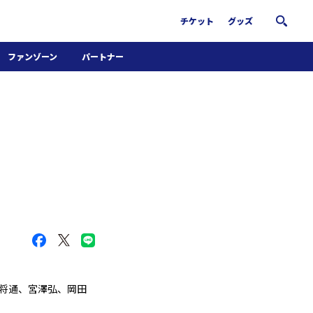
チケット
グッズ
ファンゾーン
パートナー
ホームタウン活動
パートナー募集
南葛サウナクラブ
グッズ
FiNANCiE
将通、宮澤弘、岡田