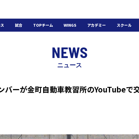
ース
試合
TOPチーム
WINGS
アカデミー
スクール
日程・結果
選手・スタッフ
選手・スタッフ
U-18
スクール概要
NEWS
チケット
U-15
スケジュール
施設紹介
よくある質問
ニュース
WINGSアカデミー
入会の流れ
メンバーが金町自動車教習所のYouTube