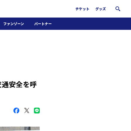
チケット
グッズ
ファンゾーン
パートナー
ホームタウン活動
パートナー募集
南葛サウナクラブ
グッズ
FiNANCiE
で交通安全を呼