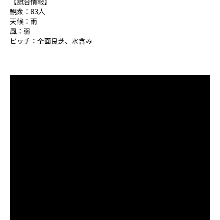
【試合情報】
観衆：83人
天候：雨
風：弱
ピッチ：全面良芝、水含み