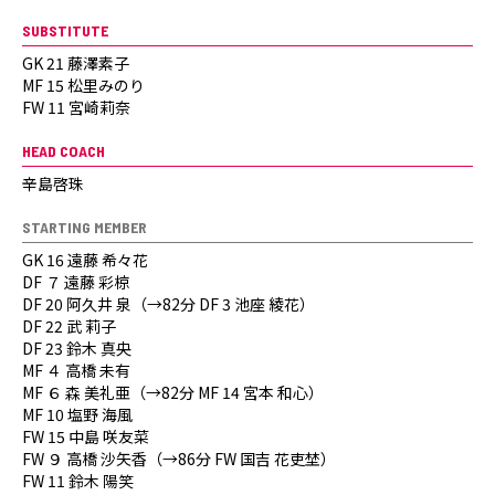
SUBSTITUTE
GK 21 藤澤素子
MF 15 松里みのり
FW 11 宮崎莉奈
HEAD COACH
辛島啓珠
STARTING MEMBER
GK 16 遠藤 希々花
DF ７ 遠藤 彩椋
DF 20 阿久井 泉（→82分 DF 3 池座 綾花）
DF 22 武 莉子
DF 23 鈴木 真央
MF ４ 高橋 未有
MF ６ 森 美礼亜（→82分 MF 14 宮本 和心）
MF 10 塩野 海風
FW 15 中島 咲友菜
FW ９ 高橋 沙矢香（→86分 FW 国吉 花吏埜）
FW 11 鈴木 陽笑