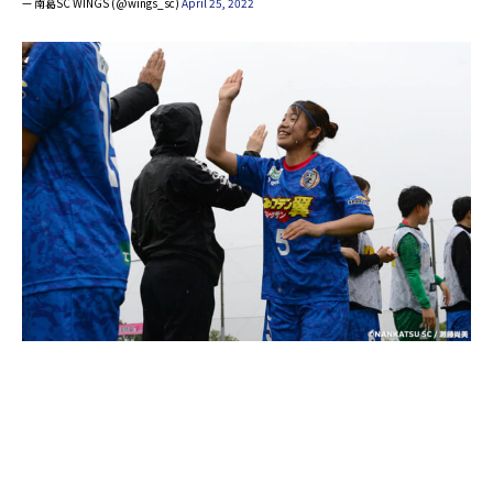
— 南葛SC WINGS (@wings_sc)
April 25, 2022