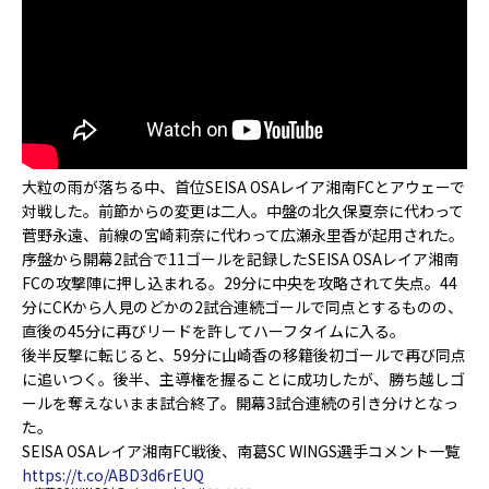
大粒の雨が落ちる中、首位SEISA OSAレイア湘南FCとアウェーで
対戦した。前節からの変更は二人。中盤の北久保夏奈に代わって
菅野永遠、前線の宮崎莉奈に代わって広瀬永里香が起用された。
序盤から開幕2試合で11ゴールを記録したSEISA OSAレイア湘南
FCの攻撃陣に押し込まれる。29分に中央を攻略されて失点。44
分にCKから人見のどかの2試合連続ゴールで同点とするものの、
直後の45分に再びリードを許してハーフタイムに入る。
後半反撃に転じると、59分に山崎香の移籍後初ゴールで再び同点
に追いつく。後半、主導権を握ることに成功したが、勝ち越しゴ
ールを奪えないまま試合終了。開幕3試合連続の引き分けとなっ
た。
SEISA OSAレイア湘南FC戦後、南葛SC WINGS選手コメント一覧
https://t.co/ABD3d6rEUQ