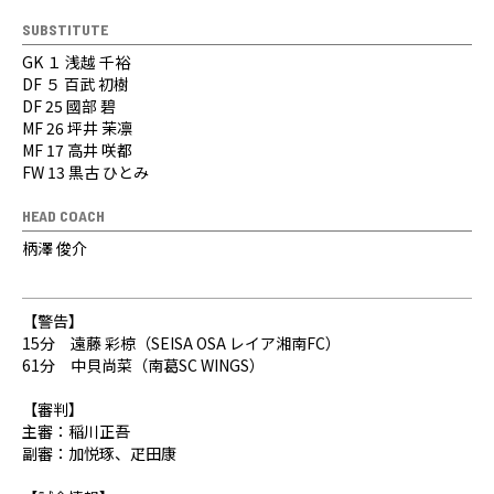
SUBSTITUTE
GK １ 浅越 千裕
DF ５ 百武 初樹
DF 25 國部 碧
MF 26 坪井 茉凛
MF 17 高井 咲都
FW 13 黒古 ひとみ
HEAD COACH
柄澤 俊介
【警告】
15分 遠藤 彩椋（SEISA OSA レイア湘南FC）
61分 中貝尚菜（南葛SC WINGS）
【審判】
主審：稲川正吾
副審：加悦琢、疋田康