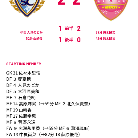
1
2
前半
44分 人見のどか
29分 鈴木陽笑
1
0
52分 山崎香
45分 鈴木陽笑
後半
STARTING MEMBER
GK 31 佐々木里怜
DF ３ 堤夏穂
DF ４ 人見のどか
DF ５ 大河原美和
MF ７ 石倉花純
MF 14 高原麻実（→59分 MF ２ 北久保夏奈）
MF 19 山崎香
MF 17 佐藤幸恵
MF ８ 菅野永遠
FW ９ 広瀬永里香（→59分 MF ６ 瀧澤璃麻）
FW 13 中貝尚菜（→82分 18 荻原優花）