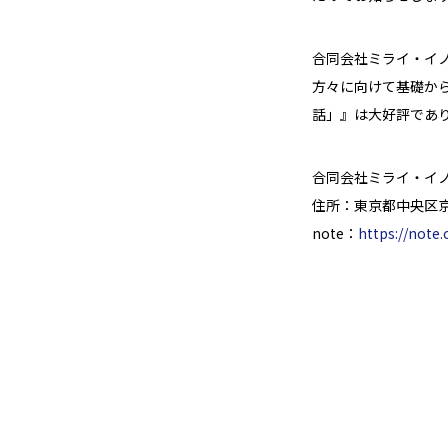
合同会社ミライ・イ
方々に向けて基礎か
話」』は大好評であり
合同会社ミライ・イ
住所：東京都中央区京橋
note：
https://note