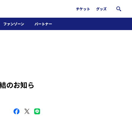
チケット
グッズ
ファンゾーン
パートナー
ホームタウン活動
パートナー募集
南葛サウナクラブ
グッズ
FiNANCiE
締結のお知ら