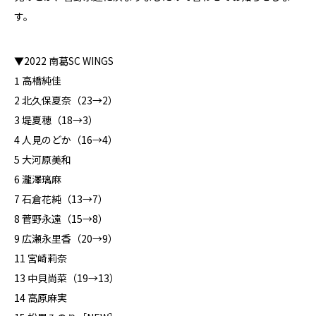
す。
▼2022 南葛SC WINGS
1 高橋純佳
2 北久保夏奈（23→2）
3 堤夏穂（18→3）
4 人見のどか（16→4）
5 大河原美和
6 瀧澤璃麻
7 石倉花純（13→7）
8 菅野永遠（15→8）
9 広瀬永里香（20→9）
11 宮崎莉奈
13 中貝尚菜（19→13）
14 高原麻実