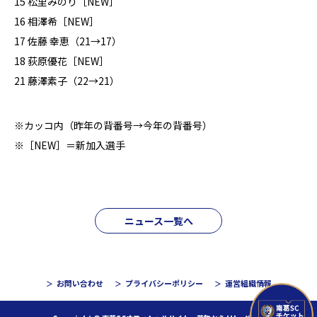
15 松里みのり［NEW］
16 相澤希［NEW］
17 佐藤 幸恵（21→17）
18 荻原優花［NEW］
21 藤澤素子（22→21）
※カッコ内（昨年の背番号→今年の背番号）
※［NEW］＝新加入選手
ニュース一覧へ
お問い合わせ
プライバシーポリシー
運営組織情報