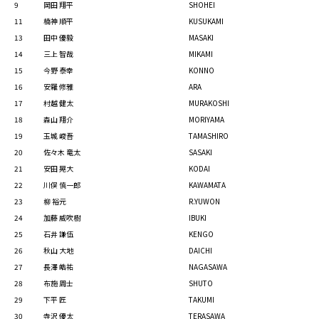
9
岡田 翔平
SHOHEI
11
楠神 順平
KUSUKAMI
13
田中 優毅
MASAKI
14
三上 智哉
MIKAMI
15
今野 泰幸
KONNO
16
安羅 修雅
ARA
17
村越 健太
MURAKOSHI
18
森山 翔介
MORIYAMA
19
玉城 峻吾
TAMASHIRO
20
佐々木 竜太
SASAKI
21
安田 晃大
KODAI
22
川俣 慎一郎
KAWAMATA
23
柳 裕元
R.YUWON
24
加藤 威吹樹
IBUKI
25
石井 謙伍
KENGO
26
秋山 大地
DAICHI
27
長澤 皓祐
NAGASAWA
28
布施 周士
SHUTO
29
下平 匠
TAKUMI
30
寺沢 優太
TERASAWA