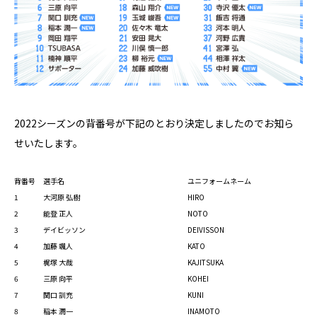
2022シーズンの背番号が下記のとおり決定しましたのでお知ら
せいたします。
背番号
選手名
ユニフォームネーム
1
大河原 弘樹
HIRO
2
能登 正人
NOTO
3
デイビッソン
DEIVISSON
4
加藤 颯人
KATO
5
梶塚 大哉
KAJITSUKA
6
三原 向平
KOHEI
7
関口 訓充
KUNI
8
稲本 潤一
INAMOTO