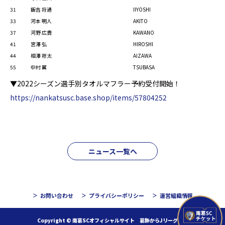
31
飯吉 将通
IIYOSHI
33
河本 明人
AKITO
37
河野 広貴
KAWANO
41
宮澤 弘
HIROSHI
44
相澤 祥太
AIZAWA
55
中村 翼
TSUBASA
▼2022シーズン選手別タオルマフラー予約受付開始！
https://nankatsusc.base.shop/items/57804252
ニュース一覧へ
お問い合わせ
プライバシーポリシー
運営組織情報
Copyright © 南葛SCオフィシャルサイト 葛飾からJリーグへ！