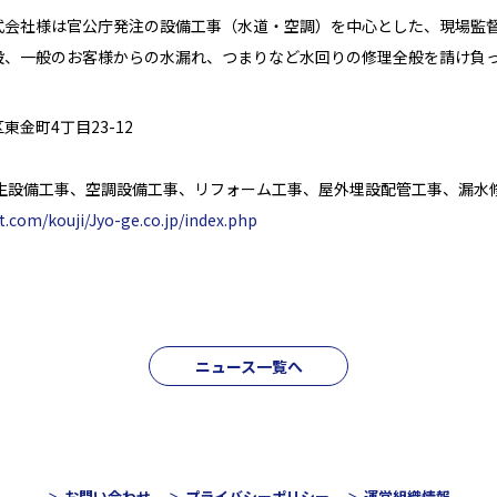
式会社様は官公庁発注の設備工事（水道・空調）を中心とした、現場監
設、一般のお客様からの水漏れ、つまりなど水回りの修理全般を請け負
金町4丁目23-12
衛生設備工事、空調設備工事、リフォーム工事、屋外埋設配管工事、漏水
it.com/kouji/Jyo-ge.co.jp/index.php
ニュース一覧へ
お問い合わせ
プライバシーポリシー
運営組織情報