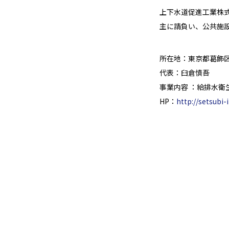
上下水道促進工業株
主に請負い、公共施
所在地：東京都葛飾区東
代表：臼倉慎吾
事業内容 ：給排水
HP：
http://setsubi-