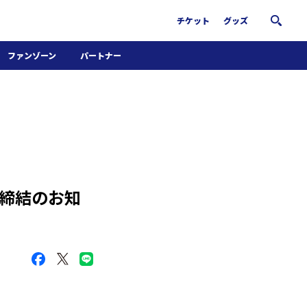
チケット
グッズ
ファンゾーン
パートナー
ホームタウン活動
パートナー募集
南葛サウナクラブ
グッズ
FiNANCiE
約締結のお知