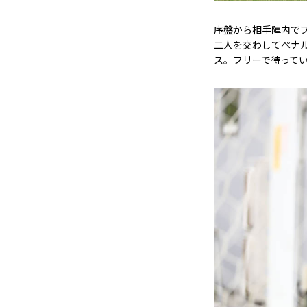
序盤から相手陣内で
二人を交わしてペナ
ス。フリーで待って