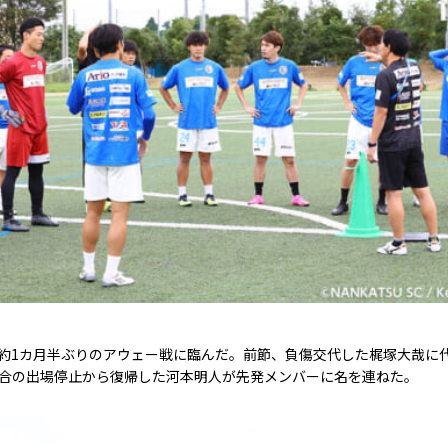
て約1カ月半ぶりのアウェー戦に臨んだ。前節、負傷交代した梶塚大哉に
試合の出場停止から復帰した河本明人が先発メンバーに名を連ねた。