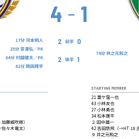
4
1
17分 河本明人
2
0
前半
25分 宮澤弘／PK
74分 井之元和之
64分 村越健太／PK
2
1
後半
82分 岡田翔平
STARTING MEMBER
21 粟ケ窪一也
43 小林友也
27 小林勇也
34 松本康平
24 加藤威吹樹）
２ 田中雄一
20 佐々木竜太）
42 吉田悠飛（→HT 18
９ 井之元和之