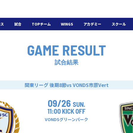
ース
試合
TOPチーム
WINGS
アカデミー
スクール
日程・結果
選手・スタッフ
選手・スタッフ
U-18
スクール概要
GAME RESULT
チケット
U-15
スケジュール
施設紹介
よくある質問
試合結果
WINGSアカデミー
入会の流れ
関東リーグ 後期8節
vs VONDS市原Vert
09/26
SUN.
11:00 KICK OFF
VONDSグリーンパーク