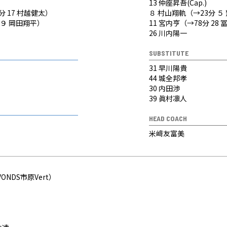
13 仲座昇吾(Cap.)
分 17 村越健太）
８ 村山翔軌（→23分 ５
 ９ 岡田翔平）
11 宮内亨（→78分 28
26 川内陽一
SUBSTITUTE
31 早川陽貴
44 城全邦孝
30 内田渉
39 眞村凛人
HEAD COACH
米﨑友富美
ONDS市原Vert）