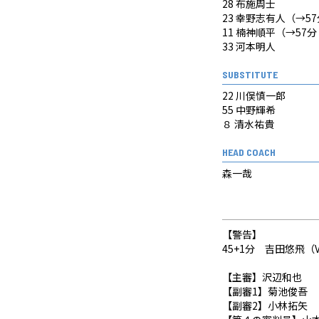
28 布施周士
23 幸野志有人（→57
11 楠神順平（→57分
33 河本明人
SUBSTITUTE
22 川俣慎一郎
55 中野輝希
８ 清水祐貴
HEAD COACH
森一哉
【警告】
45+1分 吉田悠飛（V
【主審】沢辺和也
【副審1】菊池俊吾
【副審2】小林拓矢