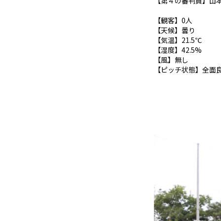
【第４の審判員】山
【観客】0人
【天候】曇り
【気温】21.5℃
【湿度】42.5%
【風】無し
【ピッチ状態】全面