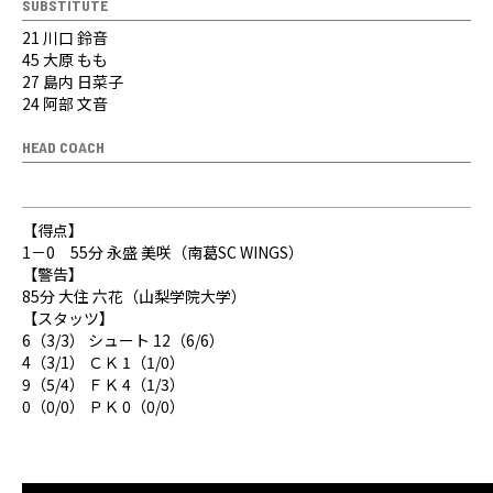
SUBSTITUTE
21 川口 鈴音
45 大原 もも
27 島内 日菜子
24 阿部 文音
HEAD COACH
【得点】
1－0 55分 永盛 美咲（南葛SC WINGS）
【警告】
85分 大住 六花（山梨学院大学）
【スタッツ】
6（3/3） シュート 12（6/6）
4（3/1） ＣＫ 1（1/0）
9（5/4） ＦＫ 4（1/3）
0（0/0） ＰＫ 0（0/0）