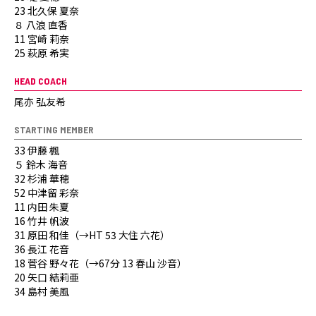
23 北久保 夏奈
８ 八浪 直香
11 宮崎 莉奈
25 萩原 希実
HEAD COACH
尾亦 弘友希
STARTING MEMBER
33 伊藤 楓
５ 鈴木 海音
32 杉浦 華穂
52 中津留 彩奈
11 内田 朱夏
16 竹井 帆波
31 原田 和佳（→HT 53 大住 六花）
36 長江 花音
18 菅谷 野々花（→67分 13 春山 沙音）
20 矢口 結莉亜
34 島村 美風