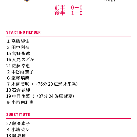
前半 0－0
後半 1－0
STARTING MEMBER
１ 高橋 純佳
３ 田中 利奈
15 菅野 永遠
16 人見 のどか
21 佐藤 幸恵
２ 中谷内 奈子
６ 瀧澤 璃麻
７ 永盛 美咲（→76分 20 広瀬 永里香）
13 石倉 花純
19 中貝 尚菜（→87分 24 佐原 綾夏）
９ 小西 由利恵
SUBSTITUTE
22 藤澤 素子
４ 小嶋 菜々
18 堤 夏穂