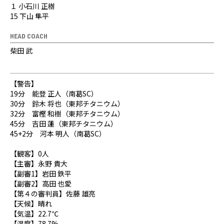
１ 小石川 正樹
15 下山 隼平
HEAD COACH
柴田 武
【警告】
19分 能登 正人（南葛SC）
30分 鈴木 将也（東邦チタニウム）
32分 富樫 和樹（東邦チタニウム）
45分 吉田 蓮（東邦チタニウム）
45+2分 河本 明人（南葛SC）
【観客】0人
【主審】永野 貴大
【副審1】岩田 鉄平
【副審2】高田 也愛
【第４の審判員】佐藤 雄亮
【天候】晴れ
【気温】22.7℃
【湿度】78.7%