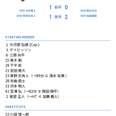
1
0
前半
38分 河本明人
66分 鈴木将也
1
2
69分 幸野志有人
90分 和田直樹
後半
STARTING MEMBER
１ 大河原 弘樹 (Cap.)
３ デイビッソン
６ 三原 向平
15 青木 剛
29 下平 匠
21 安田 晃大
23 幸野 志有人（→89分 ８ 清水 祐貴 ）
28 布施 周士
33 河本 明人
41 宮澤 弘（→82分 ９ 岡田 翔平）
２ 能登 正人（→HT ４ 加藤 颯人）
SUBSTITUTE
22 川俣 慎一郎