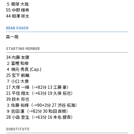
５ 梶塚 大哉
55 中野 輝希
44 相澤 祥太
HEAD COACH
森一哉
STARTING MEMBER
34 内藤 友康
２ 富樫 和樹
４ 楠元 秀真 (Cap.)
25 宮下 航輔
７ 小口 大貴
17 大塚 一輝（→82分 13 工藤 豪）
21 平信 翔太（→63分 19 久保 拓也）
39 鈴木 将也
３ 佐藤 祐輝（→90+3分 27 渋谷 拓海）
９ 吉田 蓮（→82分 30 和田 直樹）
28 小森 登生（→63分 16 本名 健吾）
SUBSTITUTE