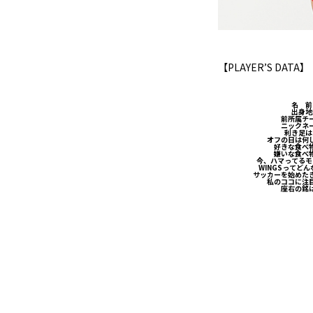
【PLAYER’S DATA】
名 前
出身地
前所属チ
ニックネ
利き足は
オフの日は何
好きな食べ
嫌いな食べ
今、ハマってるモ
WINGSってど
サッカーを始めた
私のココに注
座右の銘