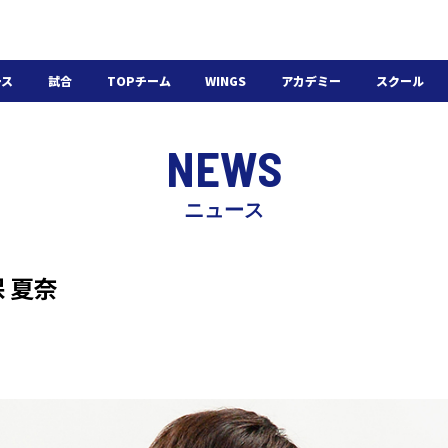
ース
試合
TOPチーム
WINGS
アカデミー
スクール
日程・結果
選手・スタッフ
選手・スタッフ
U-18
スクール概要
NEWS
チケット
U-15
スケジュール
施設紹介
よくある質問
ニュース
WINGSアカデミー
入会の流れ
保 夏奈