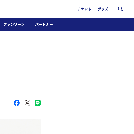
チケット
グッズ
ファンゾーン
パートナー
ホームタウン活動
パートナー募集
南葛サウナクラブ
グッズ
FiNANCiE