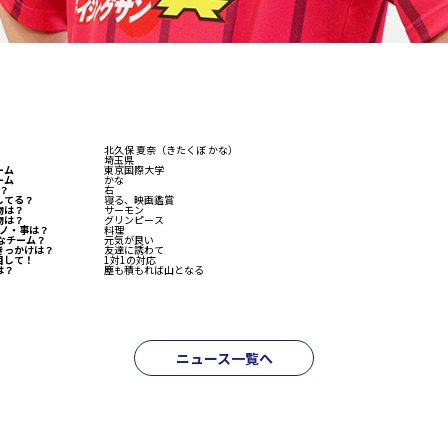
北久保 夏奈（きたくぼ かな）
埼玉県
ーム
東京国際大学
ーム
かな
？
右
してる？
寝る、映画鑑賞
物は？
サーモン
物は？
グリンピース
ノ・事は？
料理
んなチーム？
元気が良い
きっかけは？
友達に誘わて
目して！
1対1の対応
は？
塵も積もれば山となる
ニュース一覧へ