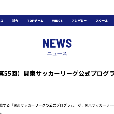
ース
試合
TOPチーム
WINGS
アカデミー
スクール
日程・結果
選手・スタッフ
選手・スタッフ
U-18
スクール概要
NEWS
チケット
U-15
スケジュール
施設紹介
よくある質問
ニュース
WINGSアカデミー
入会の流れ
（第55回）関東サッカーリーグ公式プログ
が参戦する「関東サッカーリーグの公式プログラム」が、関東サッカーリ
た。