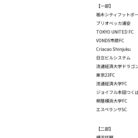
【一部】
栃木シティフットボ
ブリオベッカ浦安
TOKYO UNITED FC
VONDS市原FC
Criacao Shinjuku
日立ビルシステム
流通経済大学ドラゴ
東京23FC
流通経済大学FC
ジョイフル本田つくば
桐蔭横浜大学FC
エスペランサSC
【二部】
横浜猛蹴