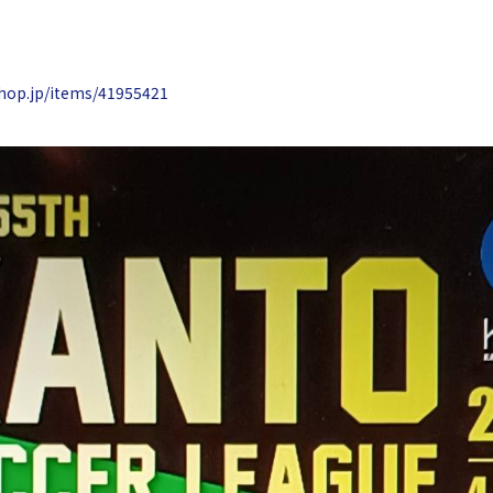
shop.jp/items/41955421