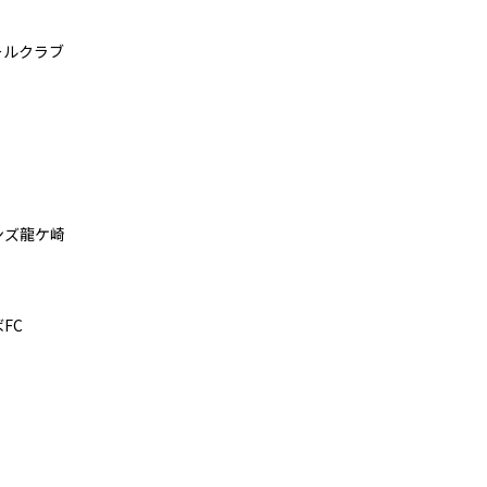
ールクラブ
ンズ龍ケ崎
FC