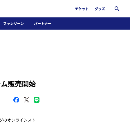
チケット
グッズ
ファンゾーン
パートナー
ホームタウン活動
パートナー募集
南葛サウナクラブ
グッズ
FiNANCiE
ラム販売開始
ーグのオンラインスト