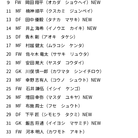
９ FW 岡田 翔平（オカダ ショウヘイ）NEW
11 MF 楠神 順平（クスカミ ジュンペイ）
13 DF 田中 優毅（タナカ マサキ）NEW
14 MF 井上 海希（イノウエ カイキ）NEW
15 DF 青木 剛（アオキ タケシ）
17 MF 村越 健太（ムラコシ ケンタ）
20 FW 佐々木 竜太（ササキ リュウタ）
21 MF 安田 晃大（ヤスダ コウダイ）
22 GK 川俣 慎一郎（カワマタ シンイチロウ）
23 MF 幸野 志有人（コウノ シュウト）NEW
25 FW 石井 謙伍（イシイ ケンゴ）
26 MF 増田 幸弥（マスダ ユキヤ）NEW
28 MF 布施 周士（フセ シュウト）
29 DF 下平 匠（シモヒラ タクミ）NEW
31 GK 飯吉 将通（イイヨシ マサミチ）NEW
33 FW 河本 明人（カワモト アキト）