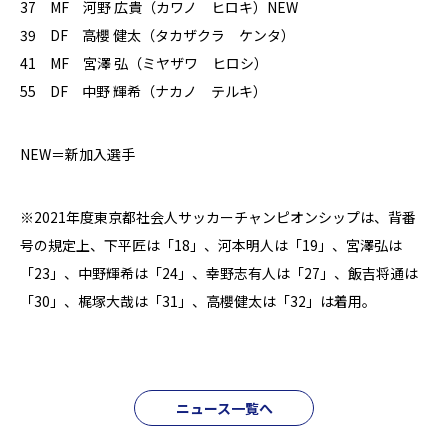
37 MF 河野 広貴（カワノ ヒロキ）NEW
39 DF 高櫻 健太（タカザクラ ケンタ）
41 MF 宮澤 弘（ミヤザワ ヒロシ）
55 DF 中野 輝希（ナカノ テルキ）
NEW＝新加入選手
※2021年度東京都社会人サッカーチャンピオンシップは、背番
号の規定上、下平匠は「18」、河本明人は「19」、宮澤弘は
「23」、中野輝希は「24」、幸野志有人は「27」、飯吉将通は
「30」、梶塚大哉は「31」、高櫻健太は「32」は着用。
ニュース一覧へ