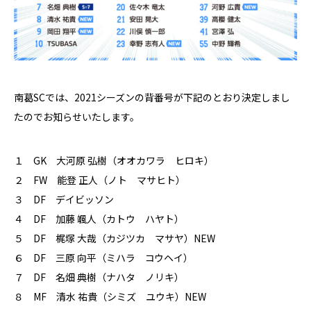
南葛SCでは、2021シーズンの背番号が下記のとおり決定しまし
たのでお知らせいたします。
１ GK 大河原 弘樹（オオカワラ ヒロキ）
２ FW 能登 正人（ノト マサヒト）
３ DF デイビッソン
４ DF 加藤 颯人（カトウ ハヤト）
５ DF 梶塚 大哉（カジツカ マサヤ）NEW
６ DF 三原 向平（ミハラ コウヘイ）
７ DF 名畑 典樹（ナハタ ノリキ）
８ MF 清水 祐貴（シミズ ユウキ）NEW