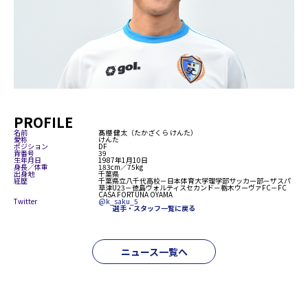
PROFILE
名前
髙櫻 健太（たかざくら けんた）
愛称
けんた
ポジション
DF
背番号
39
生年月日
1987年1月10日
身長／体重
183cm／75kg
出身地
千葉県
経歴
千葉県立八千代高校－日本体育大学理学部サッカー部－ザスパ
草津U23－徳島ヴォルティスセカンド－栃木ウーヴァFC－FC
CASA FORTUNA OYAMA
Twitter
@k_saku_5
選手・スタッフ一覧に戻る
ニュース一覧へ