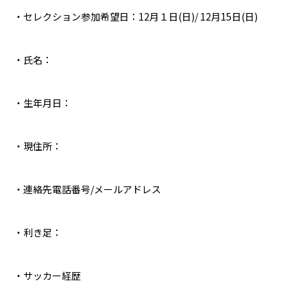
・セレクション参加希望日：
12
月１日
(
日
)/ 12
月
15
日
(
日
)
・氏名：
・生年月日：
・現住所：
・連絡先電話番号
/
メールアドレス
・利き足：
・サッカー経歴