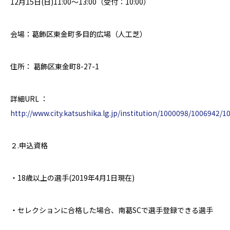
12
月
15
日
(
日
)11:00
〜
13:00
（受付：
10:00
）
会場：葛飾区東金町多目的広場（人工芝）
住所： 葛飾区東金町
8-27-1
詳細
URL
：
http://www.city.katsushika.lg.jp/institution/1000098/1006942/
２
.
申込資格
・
18
歳以上の選手
(2019
年
4
月
1
日現在
)
・セレクションに合格した場合、南葛
SC
で選手登録できる選手