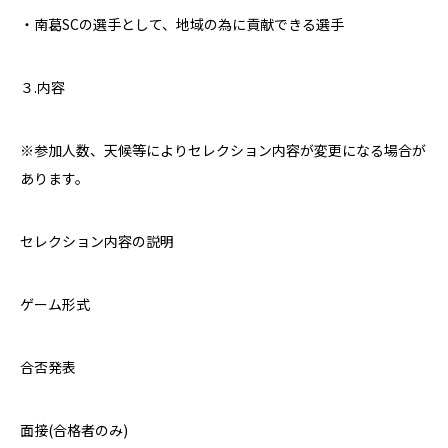
・南葛
SC
の選手として、地域の為に貢献できる選手
３
.
内容
※参加人数、天候等によりセレクション内容が変更になる場合が
あります。
セレクション内容の説明
ゲーム形式
合否発表
面接
(
合格者のみ
)