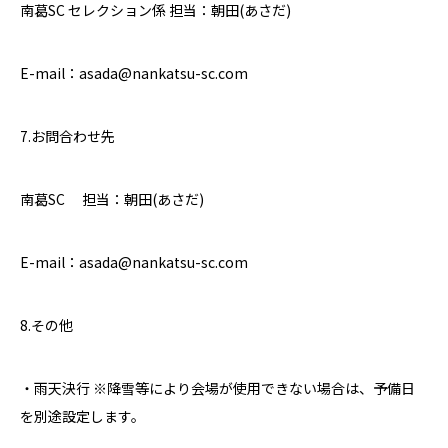
南葛
SC
セレクション係 担当：朝田
(
あさだ
)
E-mail
：
asada@nankatsu-sc.com
7.
お問合わせ先
南葛
SC
担当：朝田
(
あさだ
)
E-mail
：
asada@nankatsu-sc.com
8.
その他
・雨天決行 ※降雪等により会場が使用できない場合は、予備日
を別途設定します。