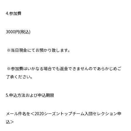
4.
参加費
3000
円
(
税込
)
※当日現金にてお預かり致します。
※参加費はいかなる場合でも返金できませんのであらかじめご
了承ください。
5.
申込方法および申込期限
メール件名を＜
2020
シーズントップチーム入団セレクション申
込＞