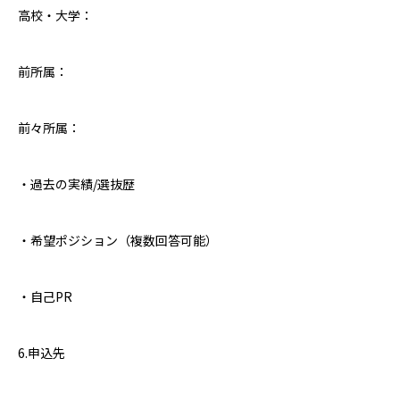
高校・大学：
前所属：
前々所属：
・過去の実績
/
選抜歴
・希望ポジション（複数回答可能）
・自己
PR
6.
申込先