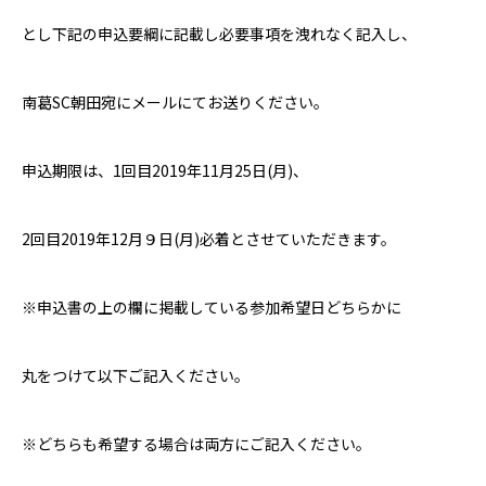
とし下記の申込要綱に記載し必要事項を洩れなく記入し、
南葛
SC
朝田宛にメールにてお送りください。
申込期限は、
1
回目
2019
年
11
月
25
日
(
月
)
、
2
回目
2019
年
12
月９日
(
月
)
必着とさせていただきます。
※申込書の上の欄に掲載している参加希望日どちらかに
丸をつけて以下ご記入ください。
※どちらも希望する場合は両方にご記入ください。