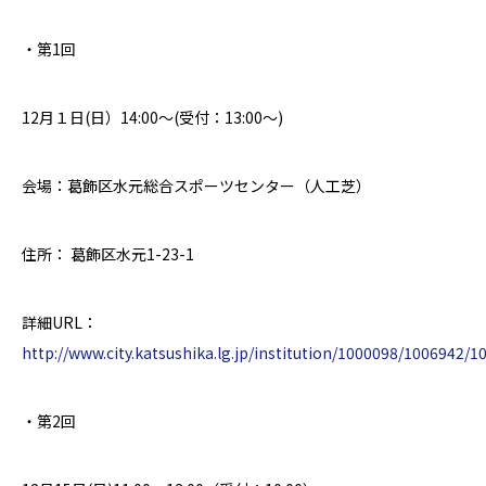
・第
1
回
12
月１日
(
日）
14:00
～
(
受付：
13:00
～
)
会場：葛飾区水元総合スポーツセンター（人工芝）
住所： 葛飾区水元
1-23-1
詳細
URL
：
http://www.city.katsushika.lg.jp/institution/1000098/1006942/
・第
2
回