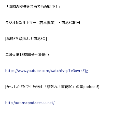
「激闘の模様を音声でも配信中！」
ラジオ
MC/
井上マー（吉本興業）・南葛
SC朝田
[
葛飾
FM
頑張れ！南葛
SC ]
毎週火曜
13
時
00
分～放送中
https://www.youtube.com/watch?v=p7xGovrkZjg
[
かつしか
FM
で生放送中「頑張れ！南葛
SC
」の裏
podcast!]
http://uranscpod.seesaa.net/