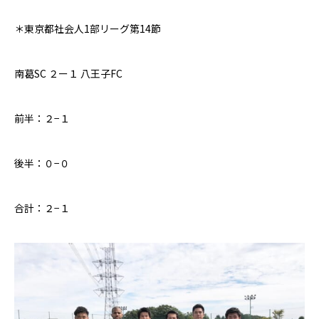
＊東京都社会人1部リーグ第
14
節
南葛
SC
２ー
１
八王子
FC
前半：２−１
後半：０−０
合計：２−１