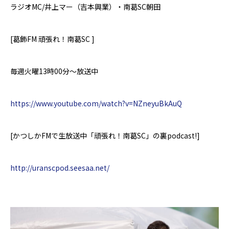
ラジオ
MC/
井上マー（吉本興業）・南葛
SC朝田
[
葛飾
FM
頑張れ！南葛
SC ]
毎週火曜
13
時
00
分～放送中
https://www.youtube.com/watch?v=NZneyuBkAuQ
[
かつしか
FM
で生放送中「頑張れ！南葛
SC
」の裏
podcast!]
http://uranscpod.seesaa.net/