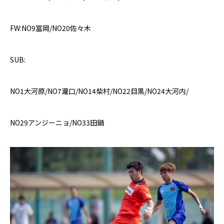
FW:NO9
冨岡
/NO20
佐々木
SUB:
NO1
大河原
/NO7
瀧口
/NO14
柴村
/NO22
目黒
/NO24
大河内
/
NO29
アンジーニョ
/NO33
田鍋