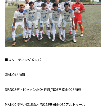
■
スターティングメンバー
GK:NO13
加賀
DF:NO3
ディビッソン
/NO4
近藤
/NO6
三原
/NO26
加藤
MF:NO2
能登
/NO15
青木
/NO28
安田
/NO30
アルトゥール