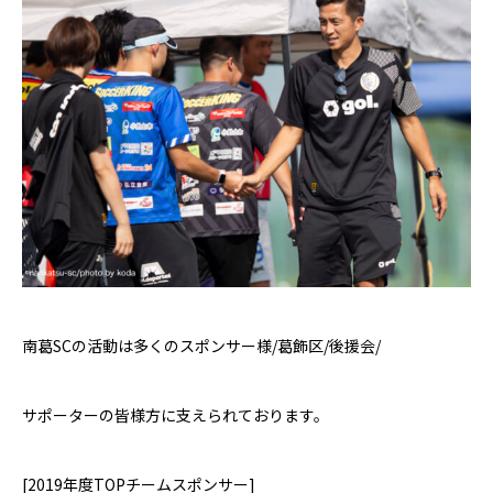
南葛
SC
の活動は多くのスポンサー様
/
葛飾区
/
後援会
/
サポーターの皆様方に支えられております。
[2019
年度
TOP
チームスポンサー
]