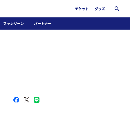
チケット
グッズ
ファンゾーン
パートナー
ホームタウン活動
パートナー募集
南葛サウナクラブ
グッズ
FiNANCiE
す