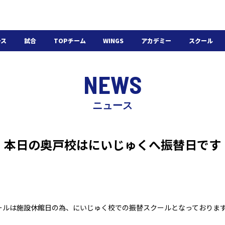
ース
試合
TOPチーム
WINGS
アカデミー
スクール
日程・結果
選手・スタッフ
選手・スタッフ
U-18
スクール概要
NEWS
チケット
U-15
スケジュール
施設紹介
よくある質問
ニュース
WINGSアカデミー
入会の流れ
】本日の奥戸校はにいじゅくへ振替日です
クールは施設休館日の為、にいじゅく校での振替スクールとなっておりま