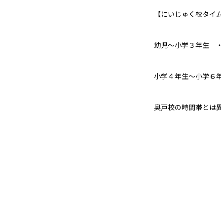
【にいじゅく校タイ
幼児～小学３年生 ・・
小学４年生～小学６年生
奥戸校の時間帯とは