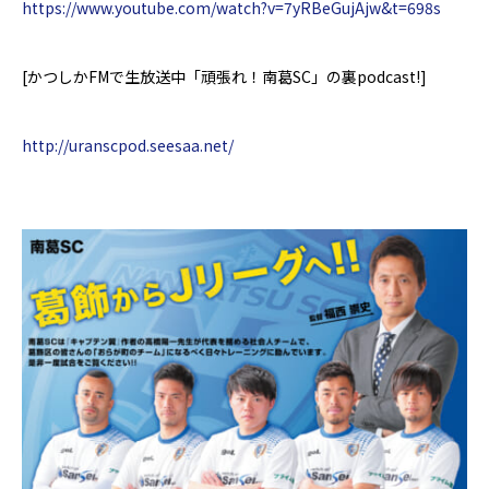
https://www.youtube.com/watch?v=7yRBeGujAjw&t=698s
[
かつしか
FM
で生放送中「頑張れ！南葛
SC
」の裏
podcast!]
http://uranscpod.seesaa.net/