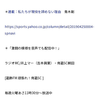
＊
連載：私たちが現役を諦めない理由
青木剛
https://sports.yahoo.co.jp/column/detail/201904250004-
spnavi
＊「激闘の模様を音声でも配信中！」
ラジオ
MC/
井上マー（吉本興業）・南葛
SC
朝田
[
葛飾
FM
頑張れ！南葛
SC ]
毎週火曜あさ
11
時
30
分～放送中