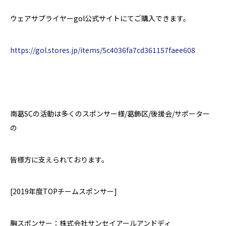
ウェアサプライヤー
gol公式サイトにてご購入できます。
https://gol.stores.jp/items/5c4036fa7cd361157faee608
南葛
SC
の活動は多くのスポンサー様
/
葛飾区
/
後援会
/
サポーター
の
皆様方に支えられております。
[2019
年度
TOP
チームスポンサー
]
胸スポンサー：株式会社サンセイアールアンドディ