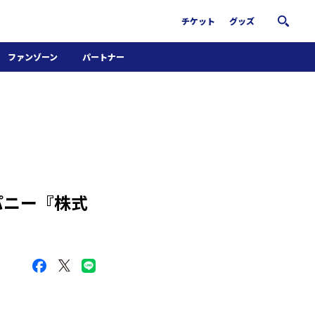
チケット
グッズ
ファンゾーン
パートナー
ホームタウン活動
パートナー募集
南葛サウナクラブ
グッズ
FiNANCiE
パニー『株式