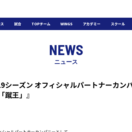
ース
試合
TOPチーム
WINGS
アカデミー
スクール
日程・結果
選手・スタッフ
選手・スタッフ
U-18
スクール概要
NEWS
チケット
U-15
スケジュール
施設紹介
よくある質問
ニュース
WINGSアカデミー
入会の流れ
019シーズン オフィシャルパートナーカン
「蹴王」』
フィシャルパートナーカンパニーとして、