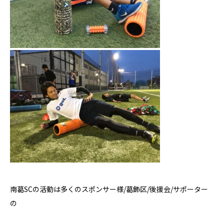
南葛
SC
の活動は多くのスポンサー様
/
葛飾区
/
後援会
/
サポーター
の