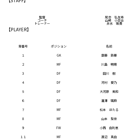
【STAFF】
監督
尾亦 弘友希
コーチ
山崎 小百合
トレーナー
井水 瑞貴
【PLAYER】
背番号
ポジション
名前
１
GK
齋藤 鈴華
２
MF
川島 明穂
３
DF
田川 樹
４
DF
河村 愛乃
５
DF
大河原 美和
６
DF
瀧澤 璃麻
７
MF
松本 ほたる
８
MF
山本 梨奈
９
FW
小西 由利恵
１１
MF
渡辺 真由