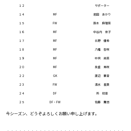
１２
サポーター
１４
MF
岩田 あかり
１５
FW
鈴木 麻理菜
１６
MF
中谷内 奈子
１７
MF
北野 優希
１８
MF
八幡 杏咲
１９
MF
中貝 尚菜
２０
MF
永盛 美咲
２２
GK
渡辺 華音
２３
FW
清水 星良
２４
DF
所 初音
２５
DF・FW
佐藤 舞悠
今シーズン、どうぞよろしくお願い申し上げます。