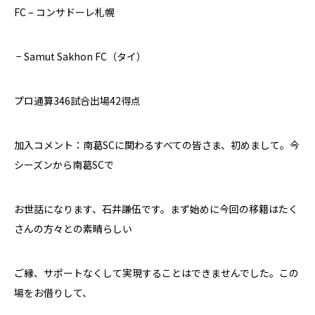
FC –
コンサドーレ札幌
− Samut Sakhon FC
（タイ）
プロ通算
346
試合出場
42
得点
加入コメント：南葛
SC
に関わるすべての皆さま、初めまして。今
シーズンから南葛
SC
で
お世話になります、石井謙伍です。まず始めに今回の移籍はたく
さんの方々との素晴らしい
ご縁、サポートなくして実現することはできませんでした。この
場をお借りして、