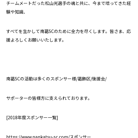
チームメートだった松山光選手の魂と共に、今まで培ってきた経
験や知識、
すべてを生かして南葛
SC
のために全力を尽くします。皆さま、応
援よろしくお願いいたします。
南葛
SC
の活動は多くのスポンサー様
/
葛飾区
/
後援会
/
サポーターの皆様方に支えられております。
[2018
年度スポンサー一覧
]
https://www.nankatsu-sc.com/
スポンサー