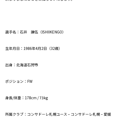
選手名：石井 謙伍（
ISHIIKENGO
）
生年月日：
1986
年
4
月
2
日（
32
歳）
出身：北海道石狩市
ポジション：
FW
身長
/
体重：
178cm / 73kg
所属クラブ：コンサドーレ札幌ユース
–
コンサドーレ札幌
–
愛媛