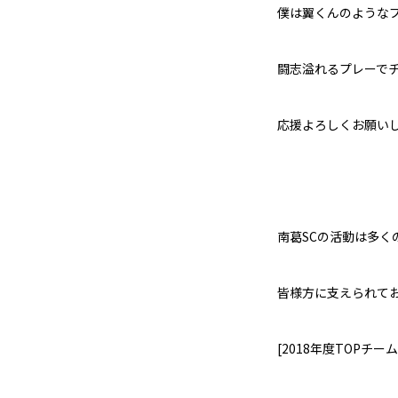
僕は翼くんのような
闘志溢れるプレーで
応援よろしくお願い
南葛
SC
の活動は多く
皆様方に支えられて
[2018
年度
TOP
チーム