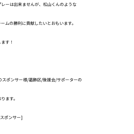
プレーは出来ませんが、松山くんのような
チームの勝利に貢献したいとおもいます。
します！
のスポンサー様
/
葛飾区
/
後援会
/
サポーターの
おります。
スポンサー
]