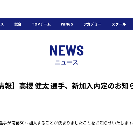
ース
試合
TOPチーム
WINGS
アカデミー
スクール
日程・結果
選手・スタッフ
選手・スタッフ
U-18
スクール概要
NEWS
チケット
U-15
スケジュール
施設紹介
よくある質問
ニュース
WINGSアカデミー
入会の流れ
手情報】高櫻 健太 選手、新加入内定のお知
 選手が南葛
SC
へ加入することが決まりましたことをお知らせいたします