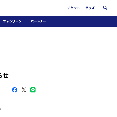
チケット
グッズ
ファンゾーン
パートナー
ホームタウン活動
パートナー募集
南葛サウナクラブ
グッズ
FiNANCiE
らせ
。