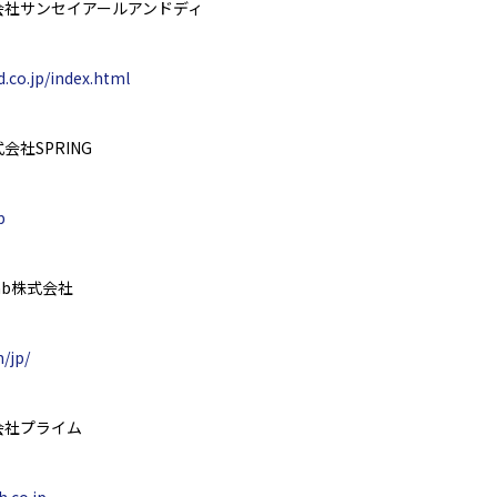
会社サンセイアールアンドディ
d.co.jp/index.html
式会社
SPRING
p
ab
株式会社
/jp/
会社プライム