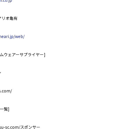
.co.jp
アリオ亀有
eari.jp/web/
ムウェアーサプライヤー
]
ン
s.com/
一覧
]
su-sc.com/
スポンサー