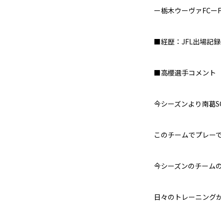
ー栃木ウーヴァFCーF
■経歴：JFL出場記録
■高櫻選手コメント
今シーズンより南葛
このチームでプレー
今シーズンのチーム
日々のトレーニング