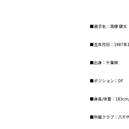
■選手名：高櫻 健太
■生年月日：1987年
■出身：千葉県
■ポジション：
DF
■身長
/
体重：183cm
■所属クラブ：八千代