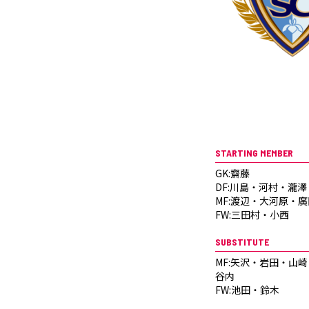
STARTING MEMBER
GK:齋藤
DF:川島・河村・瀧
MF:渡辺・大河原・
FW:三田村・小西
SUBSTITUTE
MF:矢沢・岩田・山
谷内
FW:池田・鈴木