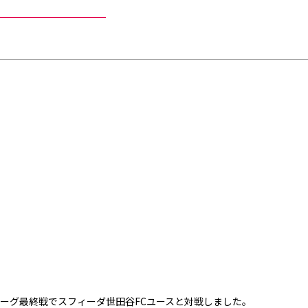
部リーグ最終戦でスフィーダ世田谷FCユースと対戦しました。