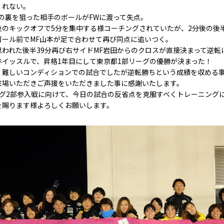
くれない。
陣の裏を狙った相手のボールがFWに渡って失点。
のキックオフで5分を集中する様コーチングされていたが、2分後の後半
ゴール前でMF山本が足で合わせて再び同点に追いつく。
われた後半39分再び右サイドMF岩田からのクロスが直接決まって逆転
ホイッスルで、昇格1年目にして東京都1部リーグの優勝が決まった！
く難しいコンディションでの試合でしたが逆転勝ちという成績を収める
来場いただきご声援をいただきました事に感謝いたします。
ーグ2部参入戦に向けて、今日の試合の反省点を克服すべくトレーニング
を賜ります様よろしくお願いします。