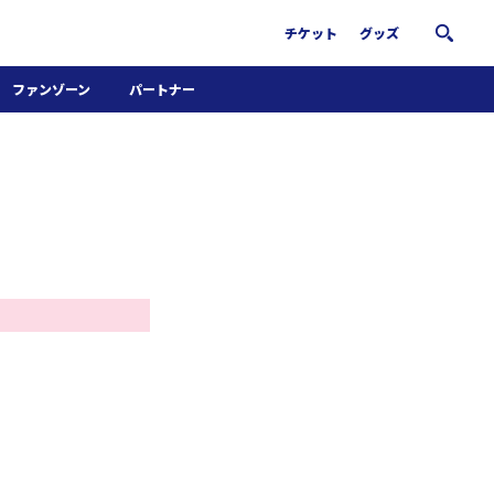
チケット
グッズ
ファンゾーン
パートナー
ホームタウン活動
パートナー募集
南葛サウナクラブ
グッズ
FiNANCiE