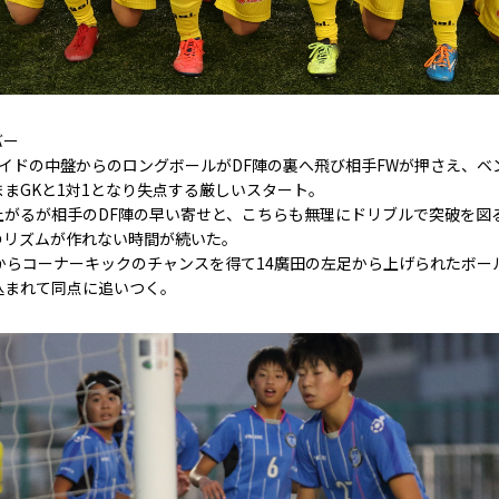
バー
イドの中盤からのロングボールがDF陣の裏へ飛び相手FWが押さえ、ベ
まGKと1対1となり失点する厳しいスタート。
上がるが相手のDF陣の早い寄せと、こちらも無理にドリブルで突破を図
のリズムが作れない時間が続いた。
からコーナーキックのチャンスを得て14廣田の左足から上げられたボー
込まれて同点に追いつく。