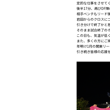
定的な仕事をさせて
後半17分、再びDF
相手ベンチもリード後
岩田からのクロスに
引き分けで終了かと思
そのまま試合終了の
この日も、気温が低
また、多くの方にご
年明け1月の関東リ
引き続き皆様の応援