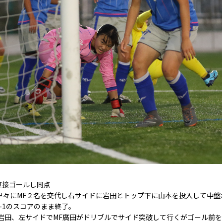
直接ゴールし同点
早々にMF２名を交代し右サイドに岩田とトップ下に山本を投入して中
-1のスコアのまま終了。
岩田、左サイドでMF廣田がドリブルでサイド突破して行くがゴール前を