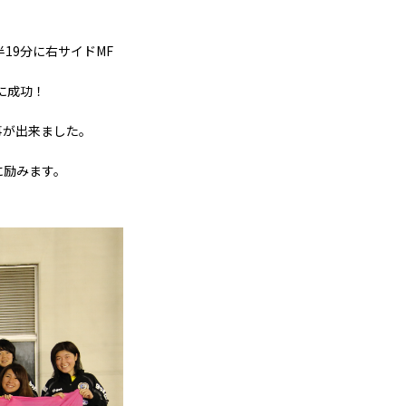
19分に右サイドMF
に成功！
事が出来ました。
に励みます。