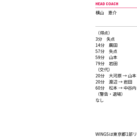
HEAD COACH
横山 恵介
（得点）
3分 失点
14分 廣田
57分 失点
59分 山本
79分 岩田
（交代）
20分 大河原 → 山本
20分 渡辺 → 岩田
60分 松本 → 中谷内
（警告・退場）
なし
WINGSは東京都1