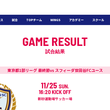
ース
試合
TOPチーム
WINGS
アカデミー
スクール
日程・結果
選手・スタッフ
選手・スタッフ
U-18
スクール概要
GAME RESULT
チケット
U-15
スケジュール
施設紹介
よくある質問
試合結果
WINGSアカデミー
入会の流れ
東京都1部リーグ 最終節
vs スフィーダ世田谷FCユース
11/25
SUN.
16:20 KICK OFF
新砂運動場サッカー場