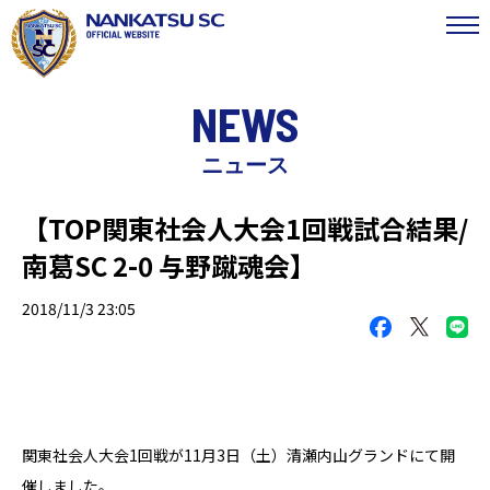
NEWS
ニュース
【TOP関東社会人大会1回戦試合結果/
南葛SC 2-0 与野蹴魂会】
2018/11/3 23:05
関東社会人大会1回戦
が
11
月
3
日（土）
清瀬内山グランドにて
開
催しました。