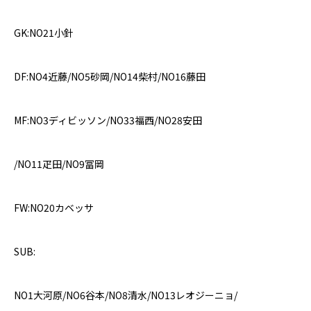
GK:NO21小針
DF:NO4
近藤
/NO5
砂岡
/NO14
柴村
/NO16
藤田
MF:NO3
ディビッソン
/NO33
福西
/NO28
安田
/NO11
疋田
/NO9
冨岡
FW:NO20カベッサ
SUB:
NO1
大河原
/NO6
谷本
/NO8
清水
/NO13
レオジーニョ
/