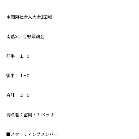
＊関東社会人大会1回戦
南葛SC
–
与野蹴魂会
前半：１
−
０
後半：１
−０
合計：
２
−０
得点者：冨岡・カベッサ
■
スターティングメンバー