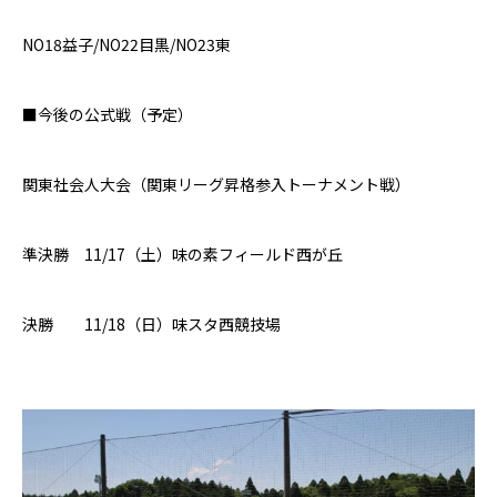
NO18
益子/
NO22
目黒
/NO23
東
■今後の公式戦（予定）
関東社会人大会（関東リーグ昇格参入
トーナメント
戦）
準決勝
11/17（土）味の素フィールド西が丘
決勝 11/18（日）
味スタ西競技場