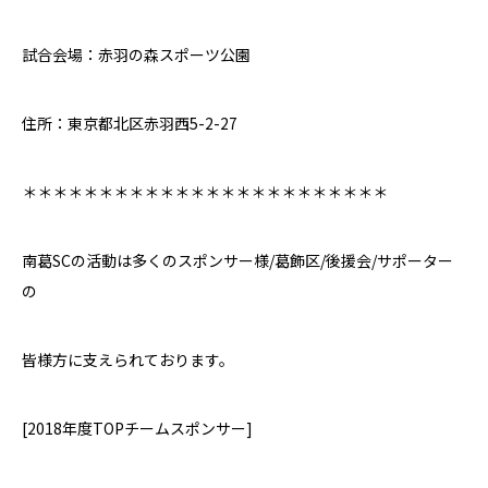
試合会場：赤羽の森スポーツ公園
住所：東京都北区赤羽西
5-2-27
＊＊＊＊＊＊＊＊＊＊＊＊＊＊＊＊＊＊＊＊＊＊＊＊
南葛
SC
の活動は多くのスポンサー様
/
葛飾区
/
後援会
/
サポーター
の
皆様方に支えられております。
[2018
年度
TOP
チームスポンサー
]