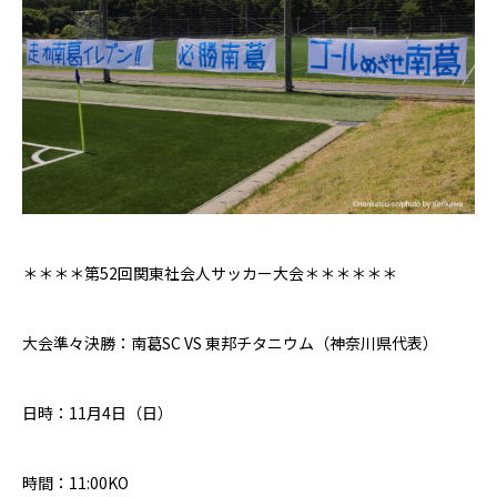
＊＊＊＊第52回関東社会人サッカー大会＊＊＊＊＊＊
大会準々決勝：南葛
SC VS
東邦チタニウム（神奈川県代表）
日時：
11
月
4
日（日）
時間：
11:00KO