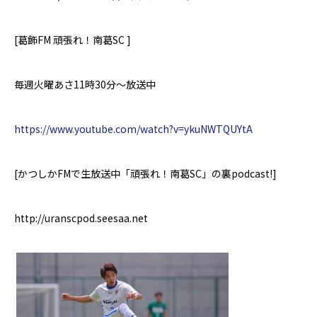
[
葛飾
FM
頑張れ！南葛
SC ]
毎週火曜あさ
11
時
30
分～放送中
https://www.youtube.com/watch?v=ykuNWTQUYtA
[
かつしか
FM
で生放送中「頑張れ！南葛
SC
」の裏
podcast!]
http://uranscpod.seesaa.net