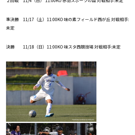
２回戦 11/4（日） 11:00KO
赤羽スポーツの森
対戦相手
:
未定
準決勝
11/17（土）11:00KO 味の素フィールド西が丘
対戦相手
:
未定
決勝 11/18（日）11:00KO
味スタ西競技場
対戦相手
:
未定