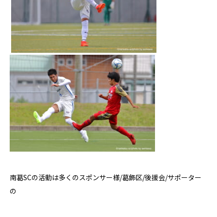
南葛
SC
の活動は多くのスポンサー様
/
葛飾区
/
後援会
/
サポーター
の