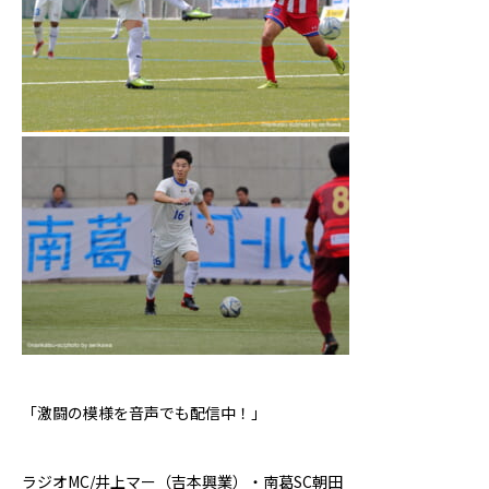
「激闘の模様を音声でも配信中！」
ラジオ
MC/
井上マー（吉本興業）・南葛
SC
朝田