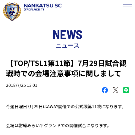
NEWS
ニュース
【TOP/TSL1第11節】7月29日試合観
戦時での会場注意事項に関しまして
2018/7/25 13:01
今週日曜日
7
月
29
日
は
AWAY
開催での公式戦第
11
戦になります。
会場は常総みらい平グランドでの開催試合になります。