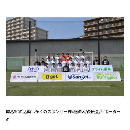
南葛
SC
の活動は多くのスポンサー様
/
葛飾区
/
後援会
/
サポーター
の