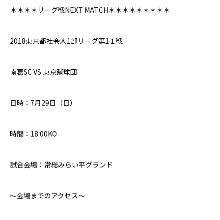
＊＊＊＊リーグ戦
NEXT MATCH
＊＊＊＊＊＊＊＊＊
2018
東京都社会人
1
部リーグ第
1１
戦
南葛SC
VS
東京蹴球団
日時：
7
月
29
日（日）
時間：
18:00
K
O
試合会場：常総みらい平グランド
〜会場までのアクセス〜