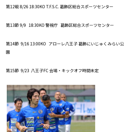
第12戦
8/26 18:30KO
T.F.S.C.
葛飾区総合スポーツセンター
第
13
節
9/9
18:30KO
警視庁
葛飾区総合スポーツセンター
第14節 9/16 13:00KO
アローレ八王子
葛飾
にいじゅくみらい公
園
第15節
9/23 八王子FC 会場・キックオフ時間未定