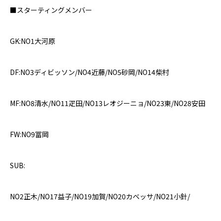
■
スターティングメンバー
GK:NO1
大河原
DF:NO3
ディビッソン
/NO4
近藤
/NO5
砂岡
/NO14
柴村
MF:NO8
清水
/NO11
疋田
/NO13
レオジーニョ
/NO23
東
/NO28
安田
FW:NO9
冨岡
SUB:
NO2
正木
/NO17
益子
/NO19
加賀
/NO20
カベッサ
/NO21
小針
/