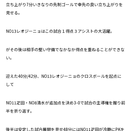
立ち上がり7分いきなりの先制ゴールで幸先の良い立ち上がりを
見せる。
NO13
レオジーニョはこの試合１得点３アシストの大活躍。
がその後は相手の堅い守備でなかなか得点を重ねることができな
い。
迎えた40分
/
42分、
NO13
レオジーニョのクロスボールを起点に
して
NO11
疋田・
NO8
清水が追加点を決め
3-0で試合の主導権を握り前
半を折り返す。
後半は安定した試合展開を見せ48
分には
NO11
疋田が冷静に
PK
を