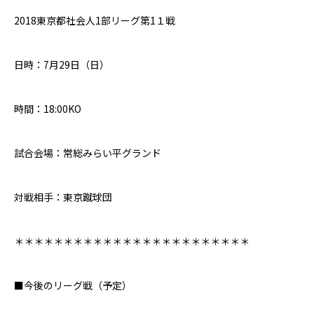
2018
東京都社会人
1
部リーグ第
1１
戦
日時：
7
月
29
日（日）
時間：
18:00
K
O
試合会場：常総みらい平グランド
対戦相手：東京蹴球団
＊＊＊＊＊＊＊＊＊＊＊＊＊＊＊＊＊＊＊＊＊＊＊＊
■今後のリーグ戦（予定）