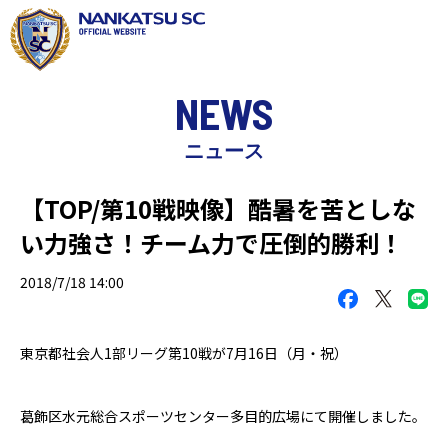
NEWS
ニュース
【TOP/第10戦映像】酷暑を苦としな
い力強さ！チーム力で圧倒的勝利！
2018/7/18 14:00
東京都社会人
1
部リーグ第
10
戦が
7
月
16
日（月・祝）
葛飾区水元総合スポーツセンター多目的広場にて開催しました。