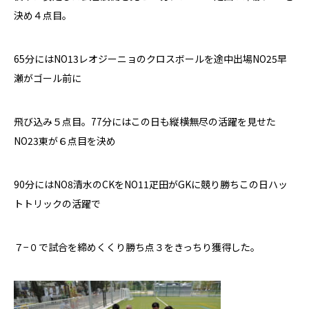
決め４点目。
65分には
NO13
レオジーニョのクロスボールを途中出場
NO25
早
瀬がゴール前に
飛び込み５点目。77分にはこの日も縦横無尽の活躍を見せた
NO23
東が６点目を決め
90分には
NO8清水のCK
を
NO11
疋田が
GK
に競り勝ちこの日ハッ
トトリックの活躍で
７−０で試合を締めくくり勝ち点３をきっちり獲得した。