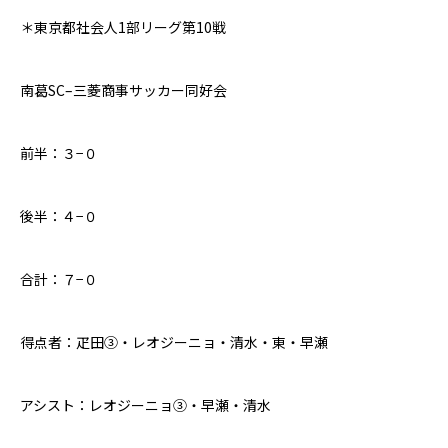
＊東京都社会人
1
部リーグ第
10
戦
南葛SC
–
三菱
商事サッカー同好会
前半：３−０
後半：
４
−０
合計：７−０
得点者：疋田③・レオジーニョ・清水・東・早瀬
アシスト：レオジーニョ③・早瀬・清水