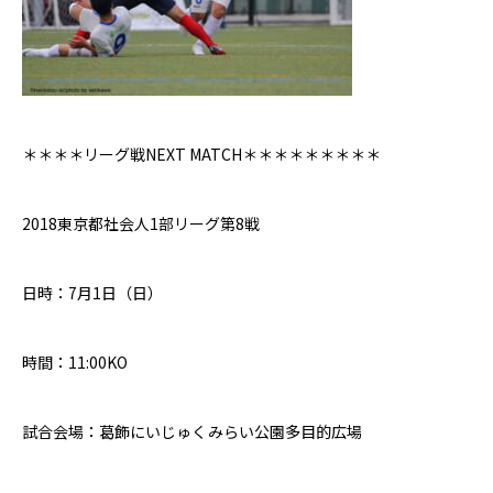
＊＊＊＊リーグ戦
NEXT MATCH
＊＊＊＊＊＊＊＊＊
2018
東京都社会人
1
部リーグ第
8
戦
日時：
7
月
1
日（日）
時間：
11:00
K
O
試合会場：葛飾にいじゅくみらい公園多目的広場