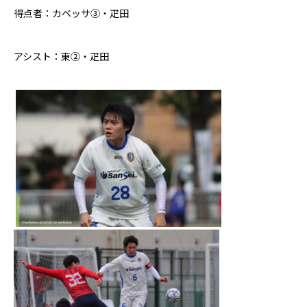
得点者：カベッサ③・疋田
アシスト：東②・疋田