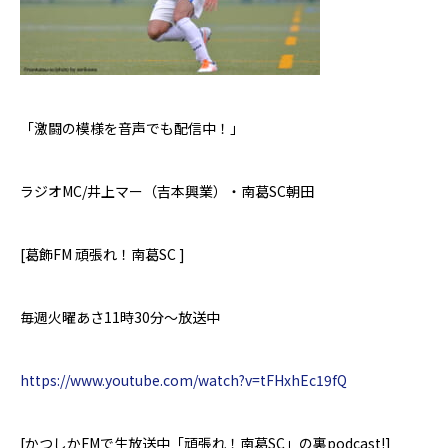
「激闘の模様を音声でも配信中！」
ラジオ
MC/
井上マー（吉本興業）・南葛
SC
朝田
[
葛飾
FM
頑張れ！南葛
SC ]
毎週火曜あさ
11
時
30
分～放送中
https://www.youtube.com/watch?v=tFHxhEc19fQ
[
かつしか
FM
で生放送中「頑張れ！南葛
SC
」の裏
podcast!]