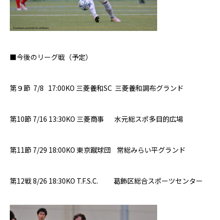
■今後のリーグ戦（予定）
第
９
節
7/8
17:00KO
三菱養和SC
三菱養和調布グランド
第
10
節
7/16 13:30KO
三菱商事
水元総スポ多目的広場
第
11
節
7/29 18:00KO
東京蹴球団 常総みらい平グランド
第12戦
8/26 18:30KO
T.F.S.C.
葛飾区総合スポーツセンター