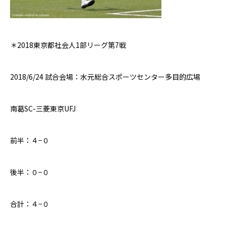
＊
2018
東京都社会人
1
部リーグ第
7
戦
2018/6/24
試合会場：水元総合スポーツセンター多目的広場
南葛
SC-
三菱東京UFJ
前半：４−０
後半：
０
−
０
合計：４−０