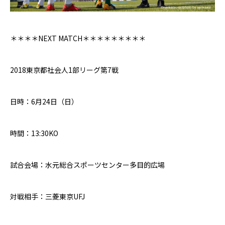
＊＊＊＊
NEXT MATCH
＊＊＊＊＊＊＊＊＊
2018
東京都社会人
1
部リーグ第
7
戦
日時：
6
月
24
日（日）
時間：
13:30
K
O
試合会場：水元総合スポーツセンター多目的広場
対戦相手：三菱東京UFJ