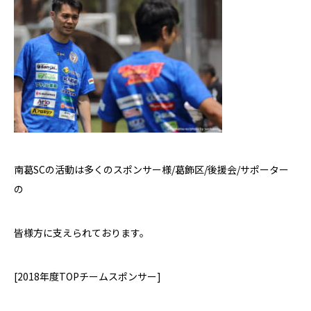
南葛
SC
の活動は多くのスポンサー様
/
葛飾区
/
後援会
/
サポーター
の
皆様方に支えられております。
[2018
年度
TOP
チームスポンサー
]