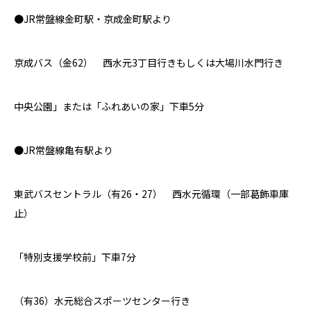
●JR
常盤線金町駅・京成金町駅より
京成バス（
金
62
） 西
水元
3
丁目行きもしくは大場川水門行き
中央公園」または「ふれあいの家」下車
5
分
●JR
常盤線亀有駅より
東武バスセントラル（有
26
・
27
） 西水元循環（一部葛飾車庫
止）
「特別支援学校前」下車
7
分
（有
36
）水元総合スポーツセンター行き