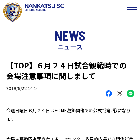
NEWS
ニュース
【TOP】６月２４日試合観戦時での
会場注意事項に関しまして
2018/6/22 14:16
今週日曜日
６
月２４
日
は
HOME葛飾
開催での公式戦第
7
戦になり
ます。
会場は葛飾区水元総合スポーツセンター多目的広場での開催試合