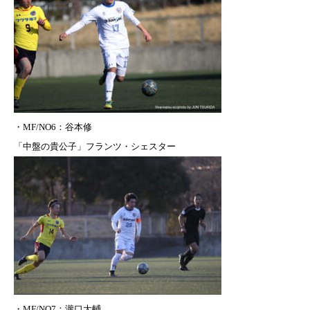
・
MF/NO6：谷本修
「中盤の貴公子」フランツ・シェスター
・
MF/NO7：瀧口大輔