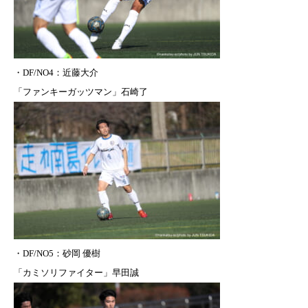
・DF/NO4：近藤大介
「ファンキーガッツマン」石崎了
・DF/NO5：
砂岡
優樹
「カミソリファイター」早田誠