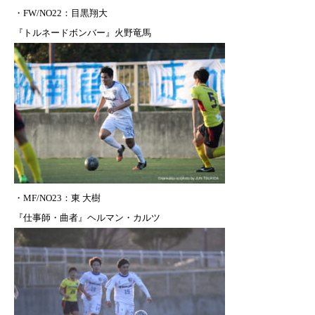
・FW/NO22：
目黒翔大
『
トルネードボンバー』火野竜馬
・
MF/NO23：東 大樹
『仕事師・曲者』ヘルマン・カルツ