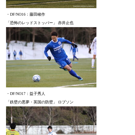
・DF/NO16
：
藤田峻作
「恐怖のレッドストッパー」 赤井止也
・DF/NO17：益子秀人
「鉄壁の悪夢・英国の防壁」 ロブソン