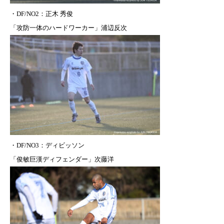
・
DF/NO2：正木 秀俊
「攻防一体のハードワーカー」浦辺反次
・DF/NO3：
ディビッソン
「俊敏巨漢ディフェンダー」次藤洋