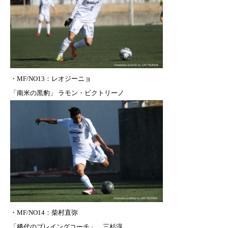
・MF/NO13：レオジーニョ
「南米の黒豹」 ラモン・ビクトリーノ
・MF/NO14：柴村直弥
「稀代のプレイングコーチ」 三杉淳