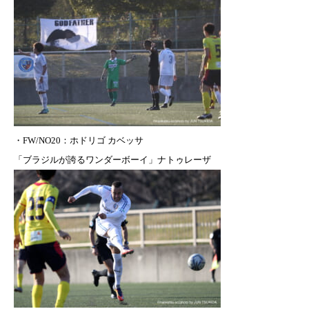
・FW/NO20：
ホドリゴ
カベッサ
「ブラジルが誇るワンダーボーイ」ナトゥレーザ