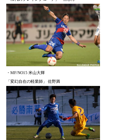
・MF/NO15 米山大輝
「変幻自在の軽業師」 佐野満