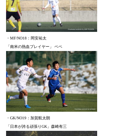
・
MF/NO18：岡安祐太
「南米の熱血プレイヤー」 ペペ
・GK/NO19：
加賀航太朗
「日本が誇る頑張りGK」森崎有三