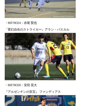
・
MF/NO24：赤尾 賢也
「変幻自在のストライカー』アラン・パスカル
・MF/NO28
：安田 晃大
『アルゼンチンの至宝』 ファンディアス