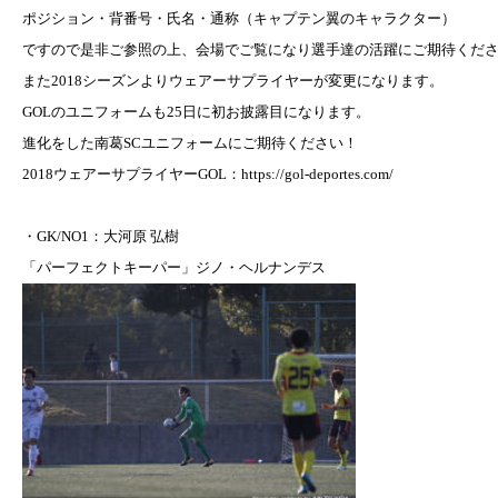
ポジション・背番号・氏名・通称（キャプテン翼のキャラクター）
ですので是非ご参照の上、会場でご覧になり選手達の活躍にご期待くだ
また2018シーズンよりウェアーサプライヤーが変更になります。
GOL
のユニフォームも25日に初お披露目になります。
進化をした南葛SCユニフォームにご期待ください！
2018
ウェアーサプライヤー
GOL：
https://gol-deportes.com/
・
GK/NO1
：大河原
弘樹
「パーフェクトキーパー」ジノ・ヘルナンデス