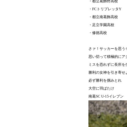
・都立葛飾野高校
・
FC
トリプレッタ
Y
・都立南葛飾高校
・足立学園高校
・修徳高校
さァ！サッカーを思うぞ
思い切って積極的にア
ミスを恐れずに長所を
勝利の女神を引き寄せ
必ず勝利を掴みとれ
大空に羽ばたけ
南葛
SC U-15イレブン