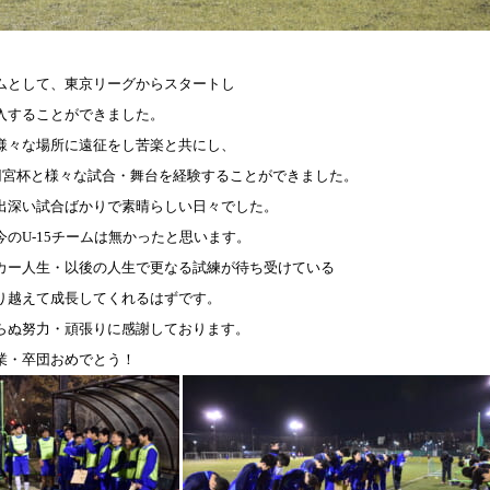
ムとして、東京リーグからスタートし
入することができました。
様々な場所に遠征をし苦楽と共にし、
円宮杯と様々な試合・舞台を経験することができました。
出深い試合ばかりで素晴らしい日々でした。
今の
U-15
チームは無かったと思います。
カー人生・以後の人生で更なる試練が待ち受けている
り越えて成長してくれるはずです。
らぬ努力・頑張りに感謝しております。
業・卒団おめでとう！