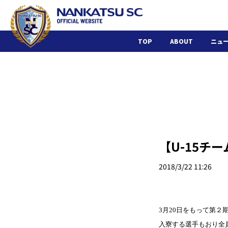
TOP
ABOUT
ニュ
【U-15チ
2018/3/22 11:26
3月2
0
日をもって第２
入寮する選手もおり全