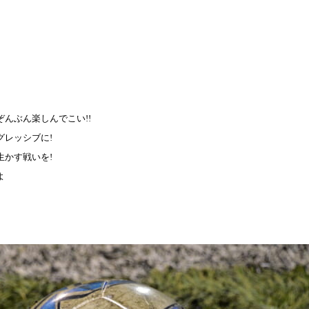
んぶん楽しんでこい!!
グレッシブに
!
生かす戦いを
!
よ