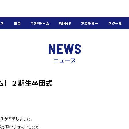
ース
試合
TOPチーム
WINGS
アカデミー
スクール
日程・結果
選手・スタッフ
選手・スタッフ
U-18
スクール概要
NEWS
チケット
U-15
スケジュール
施設紹介
よくある質問
ニュース
WINGSアカデミー
入会の流れ
ーム】２期生卒団式
期生が卒業しました。
員が揃いませんでしたが