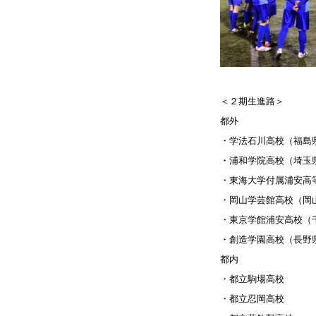
＜２期生進路＞
都外
・学法石川高校（福島
・浦和学院高校（埼玉
・東海大学付属浦安高
・岡山学芸館高校（岡
・東京学館浦安高校（
・創造学園高校（長野
都内
・都立駒場高校
・都立忍岡高校