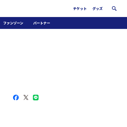
チケット
グッズ
ファンゾーン
パートナー
ホームタウン活動
パートナー募集
南葛サウナクラブ
グッズ
FiNANCiE