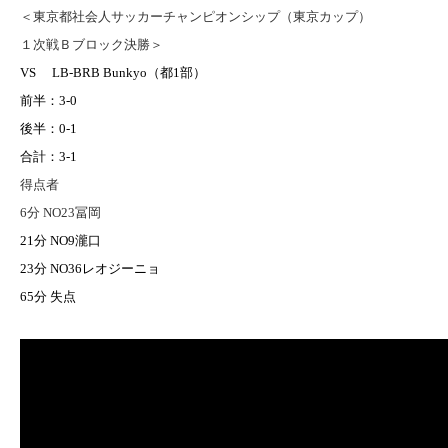
＜東京都社会人サッカーチャンピオンシップ（東京カップ）
１次戦Ｂブロック決勝＞
VS LB-BRB Bunk
y
o（都1部）
前半：3-0
後半：0-1
合計：3-1
得点者
6分 NO23冨岡
21
分
NO9
瀧口
23
分 NO
36
レオジーニョ
65
分
失点