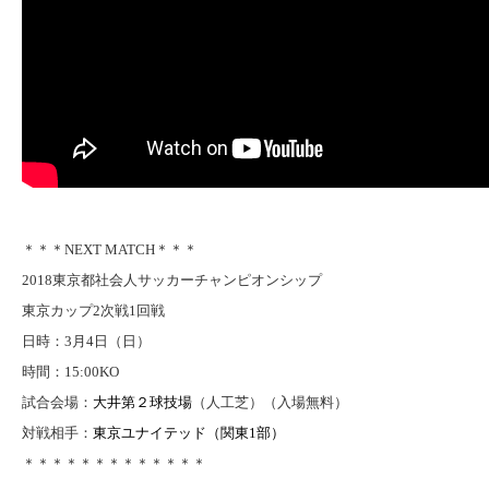
＊＊＊NEXT MATCH＊＊＊
2018東京都社会人サッカーチャンピオンシップ
東京カップ2次戦1回戦
日時：3月4日（日）
時間：15:00KO
試合会場：
大井第２球技場
（人工芝）（入場無料）
対戦相手：
東京ユナイテッド（関東1部）
＊＊＊＊＊＊＊＊＊＊＊＊＊