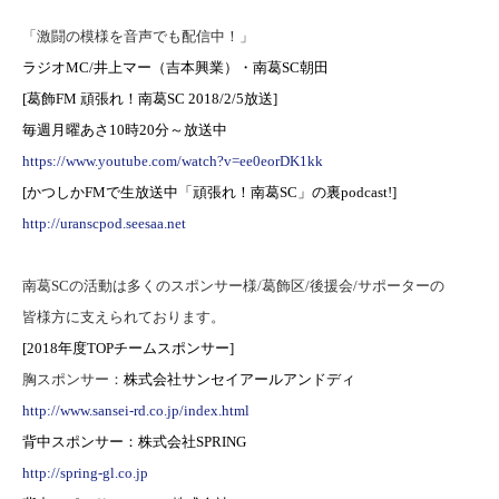
「激闘の模様を音声でも配信中！」
ラジオ
MC/
井上マー（吉本興業）・南葛
SC
朝田
[
葛飾
FM
頑張れ！南葛
SC 2018/2/5
放送
]
毎週月曜あさ
10
時
20
分～放送中
https://www.youtube.com/watch?v=ee0eorDK1kk
[
かつしか
FM
で生放送中「頑張れ！南葛
SC
」の裏
podcast!]
http://uranscpod.seesaa.net
南葛SCの活動は多くのスポンサー様/葛飾区/後援会/サポーターの
皆様方に支えられております。
[201
8
年度
TOP
チームスポンサー]
胸スポンサー：
株式会社サンセイアールアンドディ
http://www.sansei-rd.co.jp/index.html
背中スポンサー：株式会社SPRING
http://spring-gl.co.jp