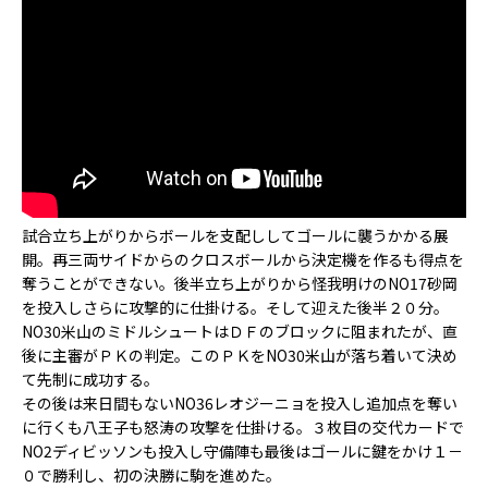
試合立ち上がりからボールを支配ししてゴールに襲うかかる展
開。再三両サイドからのクロスボールから決定機を作るも得点を
奪うことができない。後半立ち上がりから怪我明けのNO17砂岡
を投入しさらに攻撃的に仕掛ける。そして迎えた後半２０分。
NO30米山のミドルシュートはＤＦのブロックに阻まれたが、直
後に主審がＰＫの判定。このＰＫをNO30米山が落ち着いて決め
て先制に成功する。
その後は来日間もないNO36レオジーニョを投入し追加点を奪い
に行くも八王子も怒涛の攻撃を仕掛ける。３枚目の交代カードで
NO2ディビッソンも投入し守備陣も最後はゴールに鍵をかけ１－
０で勝利し、初の決勝に駒を進めた。