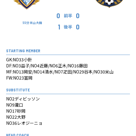
0
0
前半
55分 米山大輝
1
0
後半
STARTING MEMBER
GK:NO33小針
DF:NO3益子/NO4近藤/NO6正木/NO16藤田
MF:NO13岡安/NO14清水/NO7疋田/NO29谷本/NO30米山
FW:NO23冨岡
SUBSTITUTE
NO2ディビッソン
NO9瀧口
NO17砂岡
NO22大野
NO36レオジーニョ
HEAD COACH