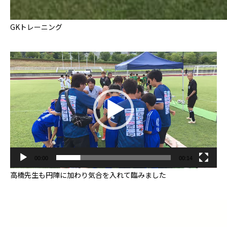
GKトレーニング
動
画
プ
レ
ー
ヤ
ー
00:00
00:14
高橋先生も円陣に加わり気合を入れて臨みました