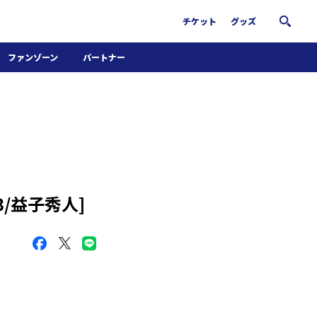
チケット
グッズ
ファンゾーン
パートナー
ホームタウン活動
パートナー募集
南葛サウナクラブ
グッズ
FiNANCiE
O.3/益子秀人]