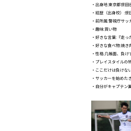
・出身地:東京都世田
・経歴（出身校）:
・前所属:警視庁サッ
・趣味:買い物
・好きな言葉:『走っ
・好きな食べ物:焼き
・性格:几帳面、負け
・プレイスタイルの特
・ここだけは負けない
・サッカーを始めたき
・自分がキャプテン翼