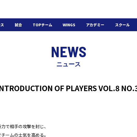
ース
試合
TOPチーム
WINGS
アカデミー
スクール
日程・結果
選手・スタッフ
選手・スタッフ
U-18
スクール概要
NEWS
チケット
U-15
スケジュール
施設紹介
よくある質問
ニュース
WINGSアカデミー
入会の流れ
 INTRODUCTION OF PLAYERS VOL.8 N
断力で相手の攻撃を封じ、
でチームの士気を高める。