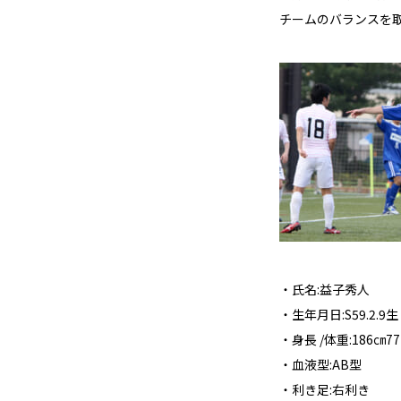
チームのバランスを
・氏名:益子秀人
・生年月日:S59.2.9生
・身長 /体重:186㎝7
・血液型:AB型
・利き足:右利き