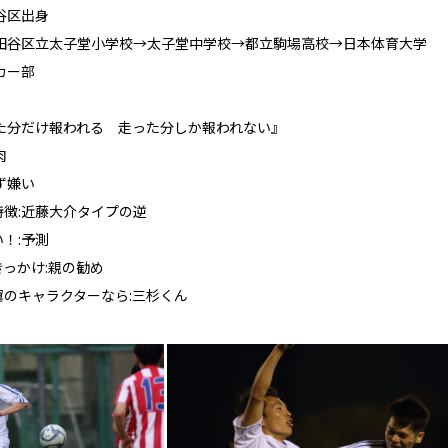
谷区出身
世田谷区立太子堂小学校→太子堂中学校→都立駒場高校→日本体育大学
カー部
た分だけ報われる 走った分しか報われない』
肉
ず嫌い
徴:近藤大介タイプの逆
！:予測
っかけ:親の勧め
のキャラクターなら:三杉くん