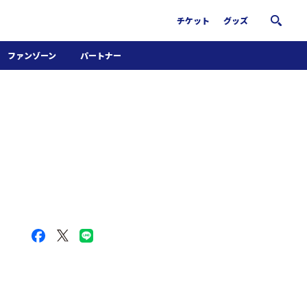
チケット
グッズ
ファンゾーン
パートナー
ホームタウン活動
パートナー募集
南葛サウナクラブ
グッズ
FiNANCiE