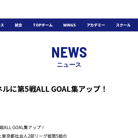
ース
試合
TOPチーム
WINGS
アカデミー
スクール
日程・結果
選手・スタッフ
選手・スタッフ
U-18
スクール概要
NEWS
チケット
U-15
スケジュール
施設紹介
よくある質問
ニュース
WINGSアカデミー
入会の流れ
ルに第5戦ALL GOAL集アップ！
ALL GOAL集アップ！
た東京都社会人2部リーグ戦第5戦の