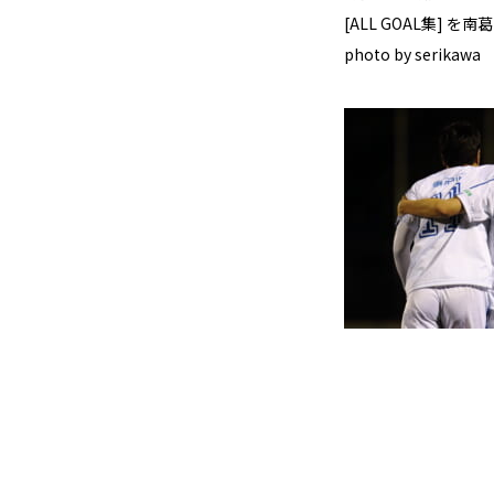
[ALL GOAL集]
photo by serikaw