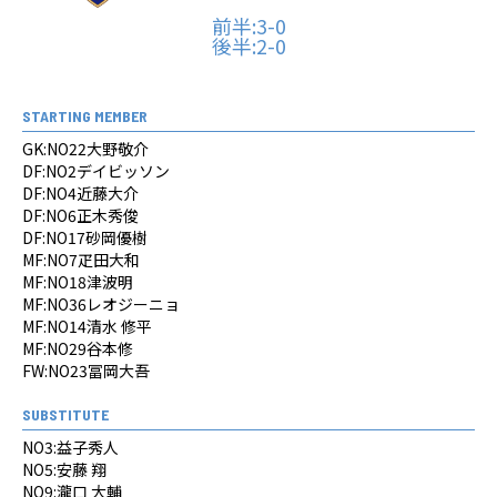
前半:3-0
後半:2-0
STARTING MEMBER
GK:NO22大野敬介
DF:NO2デイビッソン
DF:NO4近藤大介
DF:NO6正木秀俊
DF:NO17砂岡優樹
MF:NO7疋田大和
MF:NO18津波明
MF:NO36レオジーニョ
MF:NO14清水 修平
MF:NO29谷本修
FW:NO23冨岡大吾
SUBSTITUTE
N​O3:益子秀人
NO5:安藤 翔
NO9:瀧口 大輔